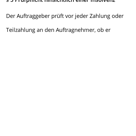
Der Auftraggeber prüft vor jeder Zahlung oder
Teilzahlung an den Auftragnehmer, ob er
insolvent ist oder auf Grundlage einer Prognose
binnen der nächsten sechs Monate in die
Gefahr der Insolvenz geraten wird. Mit jeder
vorbehaltlosen Zahlung oder Teilzahlung
versichert der Auftraggeber gegenüber dem
Auftragnehmer, dass diese Prüfung ergeben hat,
dass er weder aktuell insolvent ist noch, dass