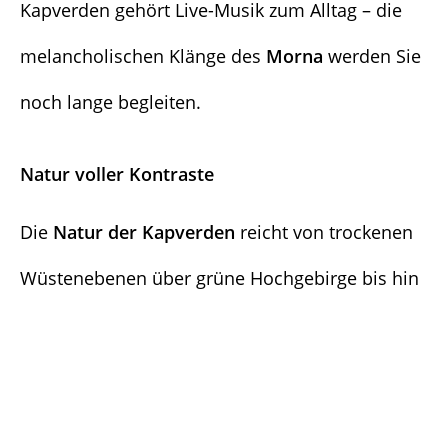
Kapverden gehört Live-Musik zum Alltag – die
melancholischen Klänge des
Morna
werden Sie
noch lange begleiten.
Natur voller Kontraste
Die
Natur der Kapverden
reicht von trockenen
Wüstenebenen über grüne Hochgebirge bis hin
zu palmengesäumten Stränden. Vulkankrater,
Basaltklippen, fruchtbare Terrassenfelder und
endlose Weiten bieten ein einzigartiges