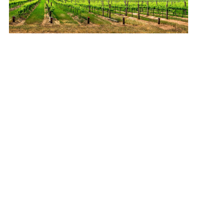
Was ist South Australia?
South Australia zeichnet sich durch eine
abwechslungsreiche Landschaft aus, die von
Wüstenregionen im Norden bis zu fruchtbaren
Weinregionen im Süden reicht. Die Region ist
bekannt für ihre Weinproduktion und beherbergt
einige der bekanntesten Weinanbaugebiete