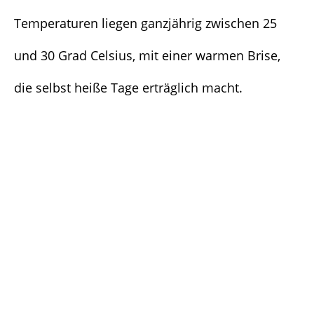
Temperaturen liegen ganzjährig zwischen 25
und 30 Grad Celsius, mit einer warmen Brise,
die selbst heiße Tage erträglich macht.
Die
beste Reisezeit
ist zwischen
Dezember und
April
, wenn es trocken, sonnig und weniger
schwül ist – perfekt für Badeurlaub und
Outdoor-Aktivitäten. Von Juni bis November ist
offiziell
Hurrikansaison
, dennoch lockt diese
Zeit mit niedrigeren Preisen und weniger