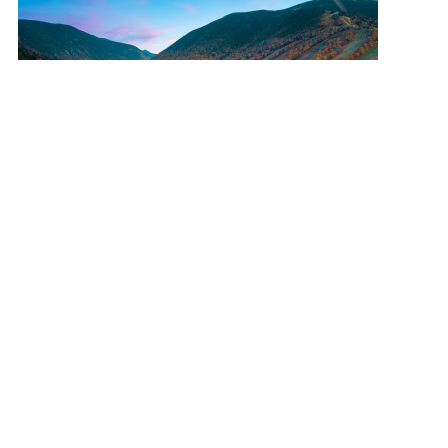
New Hampshires Natur
Die White Mountains sind ein Teilgebirge der
Appalachen und bedecken den nördlichen Teil
New Hampshires. Der höchste Berg des