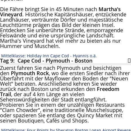
Die Fähre bringt Sie in 45 Minuten nach
Martha's
Vineyard
. Historische Kapitänshäuser, entzückende
Landhäuser, verträumte Dörfer und majestätische
Leuchttürme prägen das Bild der kleinen Insel.
Entdecken Sie unberührte Strände, emporragende
Felswände und eine ursprüngliche Landschaft.
Martha's Vineyard hat viel mehr zu bieten als nur
Hummer und Muscheln.
Mittelklasse: Holiday Inn Cape Cod - Hyannis o.ä.
Tag 9: Cape Cod - Plymouth - Boston
Zuerst fahren Sie nach Plymouth und besichtigen
den
Plymouth Rock
, wo die ersten Siedler nach ihrer
Überfahrt mit der Mayflower den Boden der "Neuen
Welt" betraten. Anschließend kehren Sie wieder
zurück nach Boston und erkunden den
Freedom
Trail
, der auf 4 km Länge an vielen
Sehenswürdigkeiten der Stadt entlangführt.
Probieren Sie in einem der unzähligen Restaurants
"Clam Chowder", eine traditionelle Muschelsuppe,
oder spazieren Sie entlang des Quincy Market mit
seinen Boutiquen, Cafés und Shops.
Mittelklasse: Four Points by Sheraton Boston Logan Airport Revere