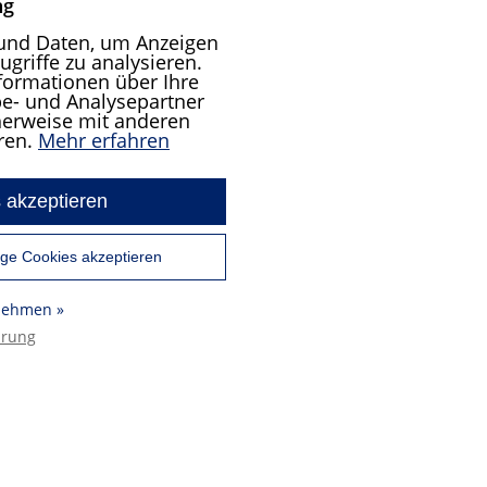
ng
und Daten, um Anzeigen
ugriffe zu analysieren.
formationen über Ihre
e- und Analysepartner
cherweise mit anderen
ren.
Mehr erfahren
 akzeptieren
ge Cookies akzeptieren
rnehmen »
ärung