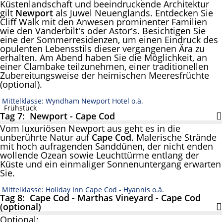
Küstenlandschaft und beeindruckende Architektur
gilt
Newport
als Juwel Neuenglands. Entdecken Sie
Cliff Walk mit den Anwesen prominenter Familien
wie den Vanderbilt's oder Astor's. Besichtigen Sie
eine der Sommerresidenzen, um einen Eindruck des
opulenten Lebensstils dieser vergangenen Ära zu
erhalten. Am Abend haben Sie die Möglichkeit, an
einer Clambake teilzunehmen, einer traditionellen
Zubereitungsweise der heimischen Meeresfrüchte
(optional).
Mittelklasse: Wyndham Newport Hotel o.ä.
Frühstück
Tag 7: Newport - Cape Cod
Vom luxuriösen Newport aus geht es in die
unberührte Natur auf
Cape Cod
. Malerische Strände
mit hoch aufragenden Sanddünen, der nicht enden
wollende Ozean sowie Leuchttürme entlang der
Küste und ein einmaliger Sonnenuntergang erwarten
Sie.
Mittelklasse: Holiday Inn Cape Cod - Hyannis o.ä.
Tag 8: Cape Cod - Marthas Vineyard - Cape Cod
(optional)
Optional: