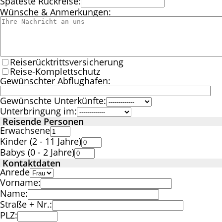
Späteste Rückreise:
Wünsche & Anmerkungen:
Reiserücktrittsversicherung
Reise-Komplettschutz
Gewünschter Abflughafen:
Gewünschte Unterkünfte:
Unterbringung im:
Reisende Personen
Erwachsene
Kinder (2 - 11 Jahre)
Babys (0 - 2 Jahre)
Kontaktdaten
Anrede
Vorname:
Name:
Straße + Nr.:
PLZ: