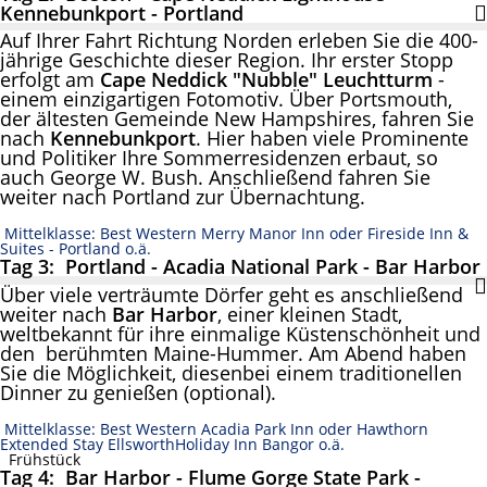
Kennebunkport - Portland
Auf Ihrer Fahrt Richtung Norden erleben Sie die 400-
jährige Geschichte dieser Region. Ihr erster Stopp
erfolgt am
Cape Neddick "Nubble" Leuchtturm
-
einem einzigartigen Fotomotiv. Über Portsmouth,
der ältesten Gemeinde New Hampshires, fahren Sie
nach
Kennebunkport
. Hier haben viele Prominente
und Politiker Ihre Sommerresidenzen erbaut, so
auch George W. Bush. Anschließend fahren Sie
weiter nach Portland zur Übernachtung.
Mittelklasse: Best Western Merry Manor Inn oder Fireside Inn &
Suites - Portland o.ä.
Tag 3: Portland - Acadia National Park - Bar Harbor
Über viele verträumte Dörfer geht es anschließend
weiter nach
Bar Harbor
, einer kleinen Stadt,
weltbekannt für ihre einmalige Küstenschönheit und
den berühmten Maine-Hummer. Am Abend haben
Sie die Möglichkeit, diesenbei einem traditionellen
Dinner zu genießen (optional).
Mittelklasse: Best Western Acadia Park Inn oder Hawthorn
Extended Stay EllsworthHoliday Inn Bangor o.ä.
Frühstück
Tag 4: Bar Harbor - Flume Gorge State Park -