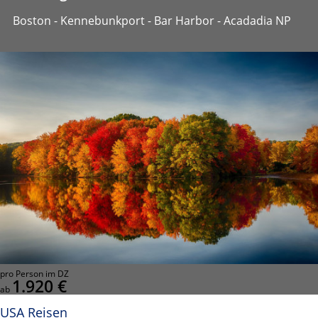
Boston - Kennebunkport - Bar Harbor - Acadadia NP
pro Person im DZ
1.920 €
ab
USA Reisen