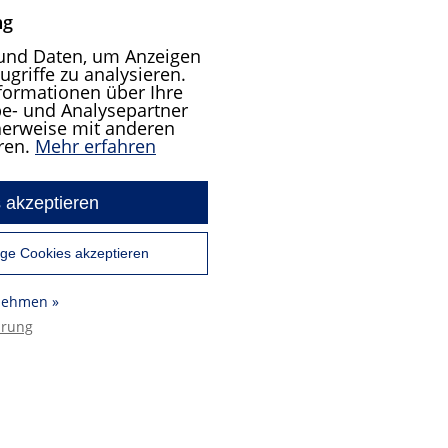
ng
und Daten, um Anzeigen
ugriffe zu analysieren.
formationen über Ihre
e- und Analysepartner
cherweise mit anderen
ren.
Mehr erfahren
 akzeptieren
ge Cookies akzeptieren
rnehmen »
ärung