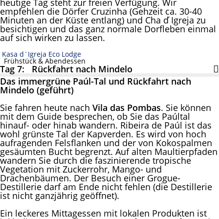
heutige Tag steht zur freien Verfügung. Wir
empfehlen die Dörfer Cruzinha (Gehzeit ca. 30-40
Minuten an der Küste entlang) und Cha d ́Igreja zu
besichtigen und das ganz normale Dorfleben einmal
auf sich wirken zu lassen.
Kasa d`Igreja Eco Lodge
Frühstück & Abendessen
Tag 7: Rückfahrt nach Mindelo
Das immergrüne Paúl-Tal und Rückfahrt nach
Mindelo (geführt)
Sie fahren heute nach
Vila das Pombas
. Sie können
mit dem Guide besprechen, ob Sie das Paúltal
hinauf- oder hinab wandern. Ribeira de Paúl ist das
wohl grünste Tal der Kapverden. Es wird von hoch
aufragenden Felsflanken und der von Kokospalmen
gesäumten Bucht begrenzt. Auf alten Maultierpfaden
wandern Sie durch die faszinierende tropische
Vegetation mit Zuckerrohr, Mango- und
Drachenbäumen. Der Besuch einer Grogue-
Destillerie darf am Ende nicht fehlen (die Destillerie
ist nicht ganzjährig geöffnet).
Ein leckeres Mittagessen mit lokalen Produkten ist