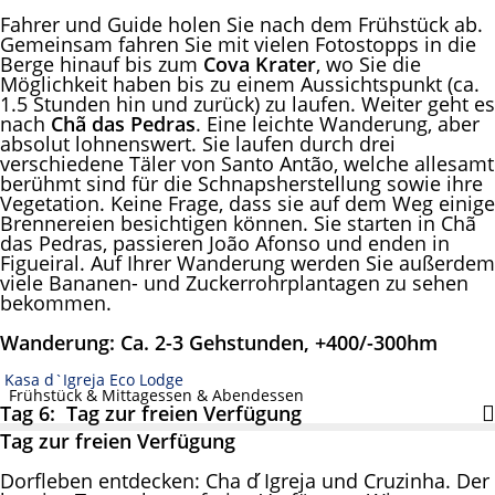
Fahrer und Guide holen Sie nach dem Frühstück ab.
Gemeinsam fahren Sie mit vielen Fotostopps in die
Berge hinauf bis zum
Cova Krater
, wo Sie die
Möglichkeit haben bis zu einem Aussichtspunkt (ca.
1.5 Stunden hin und zurück) zu laufen. Weiter geht es
nach
Chã das Pedras
. Eine leichte Wanderung, aber
absolut lohnenswert. Sie laufen durch drei
verschiedene Täler von Santo Antão, welche allesamt
berühmt sind für die Schnapsherstellung sowie ihre
Vegetation. Keine Frage, dass sie auf dem Weg einige
Brennereien besichtigen können. Sie starten in Chã
das Pedras, passieren João Afonso und enden in
Figueiral. Auf Ihrer Wanderung werden Sie außerdem
viele Bananen- und Zuckerrohrplantagen zu sehen
bekommen.
Wanderung: Ca. 2-3 Gehstunden, +400/-300hm
Kasa d`Igreja Eco Lodge
Frühstück & Mittagessen & Abendessen
Tag 6: Tag zur freien Verfügung
Tag zur freien Verfügung
Dorfleben entdecken: Cha d ́Igreja und Cruzinha. Der