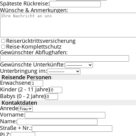
Späteste Rückreise:
Wünsche & Anmerkungen:
Reiserücktrittsversicherung
Reise-Komplettschutz
Gewünschter Abflughafen:
Gewünschte Unterkünfte:
Unterbringung im:
Reisende Personen
Erwachsene
Kinder (2 - 11 Jahre)
Babys (0 - 2 Jahre)
Kontaktdaten
Anrede
Vorname:
Name:
Straße + Nr.:
PLZ: