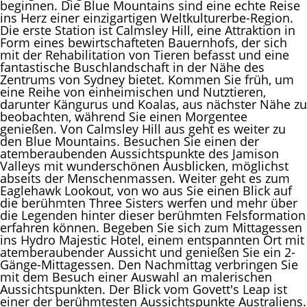
beginnen. Die Blue Mountains sind eine echte Reise
ins Herz einer einzigartigen Weltkulturerbe-Region.
Die erste Station ist Calmsley Hill, eine Attraktion in
Form eines bewirtschafteten Bauernhofs, der sich
mit der Rehabilitation von Tieren befasst und eine
fantastische Buschlandschaft in der Nähe des
Zentrums von Sydney bietet. Kommen Sie früh, um
eine Reihe von einheimischen und Nutztieren,
darunter Kängurus und Koalas, aus nächster Nähe zu
beobachten, während Sie einen Morgentee
genießen. Von Calmsley Hill aus geht es weiter zu
den Blue Mountains. Besuchen Sie einen der
atemberaubenden Aussichtspunkte des Jamison
Valleys mit wunderschönen Ausblicken, möglichst
abseits der Menschenmassen. Weiter geht es zum
Eaglehawk Lookout, von wo aus Sie einen Blick auf
die berühmten Three Sisters werfen und mehr über
die Legenden hinter dieser berühmten Felsformation
erfahren können. Begeben Sie sich zum Mittagessen
ins Hydro Majestic Hotel, einem entspannten Ort mit
atemberaubender Aussicht und genießen Sie ein 2-
Gänge-Mittagessen. Den Nachmittag verbringen Sie
mit dem Besuch einer Auswahl an malerischen
Aussichtspunkten. Der Blick vom Govett's Leap ist
einer der berühmtesten Aussichtspunkte Australiens.