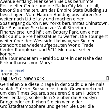
Avenue entlang. Hier sehen Sie das berühmte
Rockefeller Center und die Radio City Music Hall,
bevor Sie anhalten, um das Empire State Building zu
besichtigen. Vom Flatiron Building aus fahren Sie
weiter nach Little Italy und machen einen
Spaziergang durch New Yorks berühmtes Chinatown.
Der Bus bringt Sie dann zur Wall Street im
Finanzviertel und hält am Battery Park, um einen
Blick auf die Freiheitsstatue zu werfen. Die Tour geht
weiter über den Westside Highway, wo Sie den
Standort des wiederaufgebauten World Trade
Center-Komplexes und 9/11 Memorial sehen
können.
Die Tour endet am Herald Square in der Nähe des
Einkaufhauses von Macy's.
Iroquois Hotel
Frühstück
Tag 16-17: New York
Genießen Sie diese 2 Tage in der Stadt, die niemals
schläft. Stürzen Sie sich ins bunte Gewimmel rund
um den Times Square, spazieren Sie am Hudson
River entlang, schlendern Sie über die Brooklyn
Bridge oder entfliehen Sie ein wenig der
Großstadtatmosphäre und gehen Sie über die