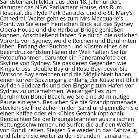
Sandsteinarchitektur aus dem 18. Jahrhundert,
darunter das NSW Parliament House, das Rum
Hospital, die Hyde Park Barracks und die St. Mary's
Cathedral. Weiter geht es zum Mrs Macquarie's
Point, wo Sie einen herrlichen Blick auf das Sydney
Opera House und die Harbour Bridge genießen
können. Anschließend fahren Sie durch die östlichen
Vororte von Sydney, wo die Reichen und Berühmten
leben. Entlang der Buchten und Küsten eines der
beeindruckendsten Häfen der Welt halten Sie für
Fotoaufnahmen, darunter ein Panoramafoto der
Skyline von Sydney. Sie passieren Gegenden wie
Kings Cross, Double Bay und Rose Bay, bevor Sie
Watsons Bay erreichen und die Möglichkeit haben,
einen kurzen Spaziergang entlang der Küste mit Blick
auf den Südpazifik und den Eingang zum Hafen von
Sydney zu unternehmen. Weiter geht es zum
berühmten Bondi Beach, wo Sie eine 30-minütige
Pause einlegen. Besuchen Sie die Strandpromenade,
stecken Sie Ihre Zehen in den Sand und genießen Sie
einen Kaffee oder ein kühles Getränk (optional).
Beobachten Sie die braungebrannten australischen
Rettungsschwimmer und Surfer, die auf den Wellen
von Bondi reiten. Steigen Sie wieder in das Fahrzeug
und fahren Sie weiter zu den Stränden Tamarama