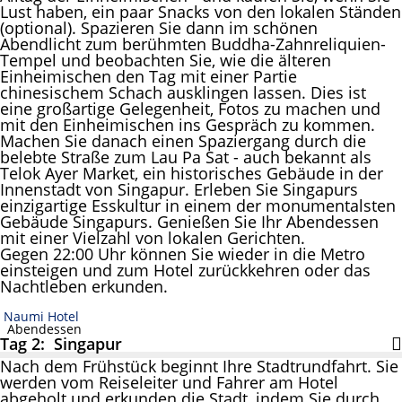
Lust haben, ein paar Snacks von den lokalen Ständen
(optional). Spazieren Sie dann im schönen
Abendlicht zum berühmten Buddha-Zahnreliquien-
Tempel und beobachten Sie, wie die älteren
Einheimischen den Tag mit einer Partie
chinesischem Schach ausklingen lassen. Dies ist
eine großartige Gelegenheit, Fotos zu machen und
mit den Einheimischen ins Gespräch zu kommen.
Machen Sie danach einen Spaziergang durch die
belebte Straße zum Lau Pa Sat - auch bekannt als
Telok Ayer Market, ein historisches Gebäude in der
Innenstadt von Singapur. Erleben Sie Singapurs
einzigartige Esskultur in einem der monumentalsten
Gebäude Singapurs. Genießen Sie Ihr Abendessen
mit einer Vielzahl von lokalen Gerichten.
Gegen 22:00 Uhr können Sie wieder in die Metro
einsteigen und zum Hotel zurückkehren oder das
Nachtleben erkunden.
Naumi Hotel
Abendessen
Tag 2: Singapur
Nach dem Frühstück beginnt Ihre Stadtrundfahrt. Sie
werden vom Reiseleiter und Fahrer am Hotel
abgeholt und erkunden die Stadt, indem Sie durch