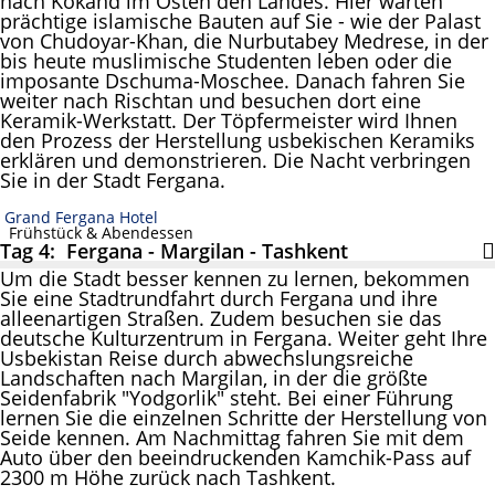
nach Kokand im Osten den Landes. Hier warten
prächtige islamische Bauten auf Sie - wie der Palast
von Chudoyar-Khan, die Nurbutabey Medrese, in der
bis heute muslimische Studenten leben oder die
imposante Dschuma-Moschee. Danach fahren Sie
weiter nach Rischtan und besuchen dort eine
Keramik-Werkstatt. Der Töpfermeister wird Ihnen
den Prozess der Herstellung usbekischen Keramiks
erklären und demonstrieren. Die Nacht verbringen
Sie in der Stadt Fergana.
Grand Fergana Hotel
Frühstück & Abendessen
Tag 4: Fergana - Margilan - Tashkent
Um die Stadt besser kennen zu lernen, bekommen
Sie eine Stadtrundfahrt durch Fergana und ihre
alleenartigen Straßen. Zudem besuchen sie das
deutsche Kulturzentrum in Fergana. Weiter geht Ihre
Usbekistan Reise durch abwechslungsreiche
Landschaften nach Margilan, in der die größte
Seidenfabrik "Yodgorlik" steht. Bei einer Führung
lernen Sie die einzelnen Schritte der Herstellung von
Seide kennen. Am Nachmittag fahren Sie mit dem
Auto über den beeindruckenden Kamchik-Pass auf
2300 m Höhe zurück nach Tashkent.