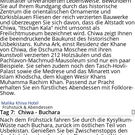
Mittelalter unveränderten Lebensweise. Bewundern
Sie auf Ihrem Rundgang durch das historische
Zentrum die orientalischen Ornamente und
türkisblauen Fliesen der reich verzierten Bauwerke
und überzeugen Sie sich davon, dass die Altstadt von
Chiwa, "Itschan Kala" nicht umsonst als
Freilichtmuseum bezeichnet wird. Chiwa zeigt Ihnen
die beeindruckende Baukunst des historischen
Usbekistans. Kuhna Ark, einst Residenz der Khane
von Chiwa, die Dschuma Moschee mit ihren
kunstvoll verzierten 212 Holzsäulen und das
Pachlavon-Machmud-Mausoleum sind nur ein paar
Beispiele. Sie sehen zudem noch den Tasch-Hovli-
Palast sowie die Medrese und das Minarett von
Islam Khodscha, dem klugen Wesir Khans
Muhamma Rachim Khan. Passend zur Pracht
erhalten Sie ein fürstliches Abendessen mit Folklore-
Show.
Malika Khiva Hotel
Frühstück & Abendessen
Tag 7: Chiwa - Buchara
Nach dem Frühstück fahren Sie durch die Kysylkum-
Wüste nach Buchara, zurück im östlichen Teil von
Usbekistan. Genießen Sie bei Zwischenstopps den