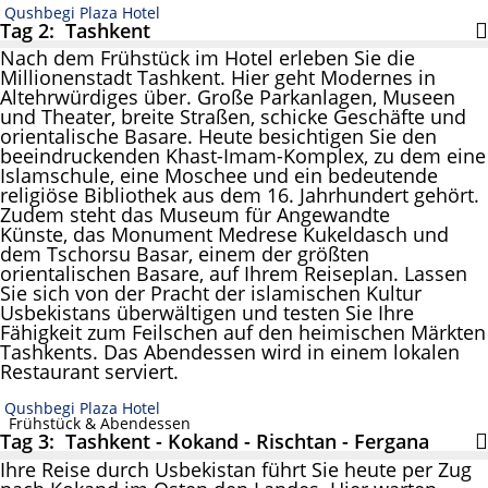
Qushbegi Plaza Hotel
Tag 2: Tashkent
Nach dem Frühstück im Hotel erleben Sie die
Millionenstadt Tashkent. Hier geht Modernes in
Altehrwürdiges über. Große Parkanlagen, Museen
und Theater, breite Straßen, schicke Geschäfte und
orientalische Basare. Heute besichtigen Sie den
beeindruckenden Khast-Imam-Komplex, zu dem eine
Islamschule, eine Moschee und ein bedeutende
religiöse Bibliothek aus dem 16. Jahrhundert gehört.
Zudem steht das Museum für Angewandte
Künste, das Monument Medrese Kukeldasch und
dem Tschorsu Basar, einem der größten
orientalischen Basare, auf Ihrem Reiseplan. Lassen
Sie sich von der Pracht der islamischen Kultur
Usbekistans überwältigen und testen Sie Ihre
Fähigkeit zum Feilschen auf den heimischen Märkten
Tashkents. Das Abendessen wird in einem lokalen
Restaurant serviert.
Qushbegi Plaza Hotel
Frühstück & Abendessen
Tag 3: Tashkent - Kokand - Rischtan - Fergana
Ihre Reise durch Usbekistan führt Sie heute per Zug