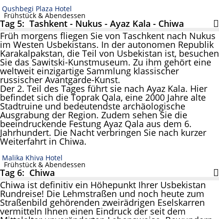
Qushbegi Plaza Hotel
Frühstück & Abendessen
Tag 5: Tashkent - Nukus - Ayaz Kala - Chiwa
Früh morgens fliegen Sie von Taschkent nach Nukus
im Westen Usbekistans. In der autonomen Republik
Karakalpakstan, die Teil von Usbekistan ist, besuchen
Sie das Sawitski-Kunstmuseum. Zu ihm gehört eine
weltweit einzigartige Sammlung klassischer
russischer Avantgarde-Kunst.
Der 2. Teil des Tages führt sie nach Ayaz Kala. Hier
befindet sich die Toprak Qala, eine 2000 Jahre alte
Stadtruine und bedeutendste archäologische
Ausgrabung der Region. Zudem sehen Sie die
beeindruckende Festung Ayaz Qala aus dem 6.
Jahrhundert. Die Nacht verbringen Sie nach kurzer
Weiterfahrt in Chiwa.
Malika Khiva Hotel
Frühstück & Abendessen
Tag 6: Chiwa
Chiwa ist definitiv ein Höhepunkt Ihrer Usbekistan
Rundreise! Die Lehmstraßen und noch heute zum
Straßenbild gehörenden zweirädrigen Eselskarren
vermitteln Ihnen einen Eindruck der seit dem