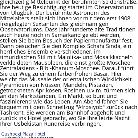
gleichzeitig Mittelpunkt der berühmten Seidenstraße.
Ihre heutige Besichtigung startet im Observatorium
von Ulugbek. Der berühmte Astronom des
Mittelalters stellt sich Ihnen vor mit dem erst 1908
freigelegten Sextanten des gleichnamigen
Observatoriums. Dass Jahrhunderte alte Traditionen
auch heute noch in Samarkand gelebt werden,
stellen Sie beim Besuch der Papiermanufaktur fest.
Dann besuchen Sie den Komplex Schahi Sinda, ein
herrliches Ensemble verschiedener, im
timuridischen Stil mit Majolika- und Mosaikkacheln
verkleideten Mausoleen, die einst größte Moschee
Zentralasiens - Bibi-Khanum-Moschee. Darauf führt
Sie der Weg zu einem farbenfrohen Basar. Hier
weicht das Museale der orientalischen Wirklichkeit.
Pyramiden von Nüssen, Mandeln, Pistazien,
getrockneten Aprikosen, Rosinen u.v.m. türmen sich
an den Marktständen. Ein Markt, so bunt und
faszinierend wie das Leben. Am Abend fahren Sie
bequem mit dem Schnellzug "Afrosiyob" zurück nach
Tashkent. Sie werden am Bahnhof abgeholt und
zurück ins Hotel gebracht, wo Sie Ihre letzte Nacht
Ihrer Usbekistan Rundreise verbringen.
Qushbegi Plaza Hotel