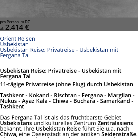
pro Person im DZ
2.414 €
ab
Orient Reisen
Usbekistan
Usbekistan Reise: Privatreise - Usbekistan mit
Fergana Tal
Usbekistan Reise: Privatreise - Usbekistan mit
Fergana Tal
11-tägige Privatreise (ohne Flug) durch Usbekistan
Tashkent - Kokand - Rischtan - Fergana - Margilan -
Nukus - Ayaz Kala - Chiwa - Buchara - Samarkand -
Tashkent
Das
Fergana Tal
ist als das fruchtbarste Gebiet
Usbekistans
und kulturelles Zentrum
Zentralasiens
bekannt. Ihre
Usbekistan Reise
führt Sie u.a. nach
Chiwa
, eine Oasenstadt an der antiken
Seidenstraße
.