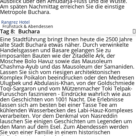
Ausblick über den Amudarja-Fluss und die Wüste.
Am späten Nachmittag erreichen Sie die einstige
Metropole Buchara.
Rangrez Hotel
Frühstück & Abendessen
Tag 8: Buchara
Eine Stadtführung bringt Ihnen heute die 2500 Jahre
alte Stadt Buchara etwas näher. Durch verwinkelte
Handelsgassen und Basare gelangen Sie zu
imposanten Bauten wie der Zitadelle Ark, der
Moschee Bolo Havuz sowie das Mausoleum
Chashma-Ayub und das Mausoleum der Samaniden.
Lassen Sie sich vom riesigen architektonischen
Komplex Poikalon beeindrucken oder den Medresen
Ulugbek und Abdulasis-Khan, von der Goldschmiede
Toqi-Sargaron und vom Mützenmacher Toki Telpak-
Furuschon faszinieren - Eindrücke wahrlich wie aus
den Geschichten von 1001 Nacht. Die Erlebnisse
lassen sich am besten bei einer Tasse Tee am
kühlenden Wasserbecken des Labi-Hauz-Komplexes
verarbeiten. Vor dem Denkmal von Nasreddin
lauschen Sie einigen Geschichten um Legenden um
den Mann auf dem Esel. Zum Abendessen werden
Sie von einer Familie in einem historischen