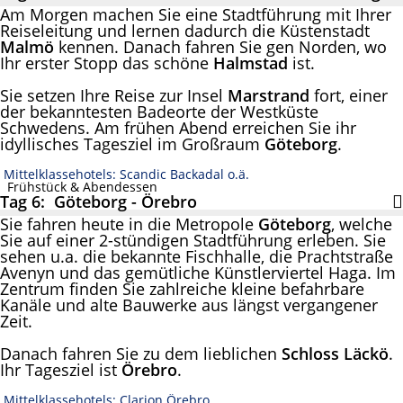
Am Morgen machen Sie eine Stadtführung mit Ihrer
Reiseleitung und lernen dadurch die Küstenstadt
Malmö
kennen. Danach fahren Sie gen Norden, wo
Ihr erster Stopp das schöne
Halmstad
ist.
Sie setzen Ihre Reise zur Insel
Marstrand
fort, einer
der bekanntesten Badeorte der Westküste
Schwedens. Am frühen Abend erreichen Sie ihr
idyllisches Tagesziel im Großraum
Göteborg
.
Mittelklassehotels: Scandic Backadal o.ä.
Frühstück & Abendessen
Tag 6: Göteborg - Örebro
Sie fahren heute in die Metropole
Göteborg
, welche
Sie auf einer 2-stündigen Stadtführung erleben. Sie
sehen u.a. die bekannte Fischhalle, die Prachtstraße
Avenyn und das gemütliche Künstlerviertel Haga. Im
Zentrum finden Sie zahlreiche kleine befahrbare
Kanäle und alte Bauwerke aus längst vergangener
Zeit.
Danach fahren Sie zu dem lieblichen
Schloss Läckö
.
Ihr Tagesziel ist
Örebro
.
Mittelklassehotels: Clarion Örebro