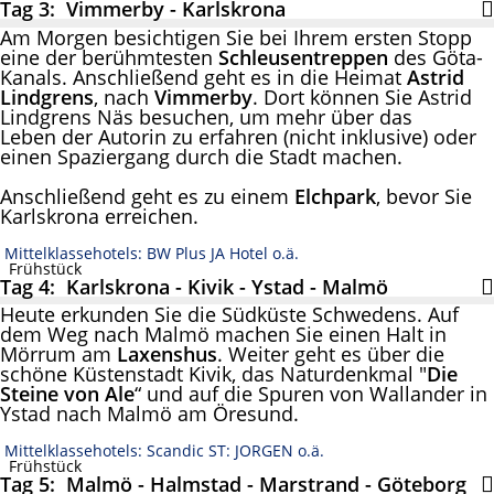
Tag 3: Vimmerby - Karlskrona
Am Morgen besichtigen Sie bei Ihrem ersten Stopp
eine der berühmtesten
Schleusentreppen
des Göta-
Kanals. Anschließend geht es in die Heimat
Astrid
Lindgrens
, nach
Vimmerby
. Dort können Sie Astrid
Lindgrens Näs besuchen, um mehr über das
Leben der Autorin zu erfahren (nicht inklusive) oder
einen Spaziergang durch die Stadt machen.
Anschließend geht es zu einem
Elchpark
, bevor Sie
Karlskrona erreichen.
Mittelklassehotels: BW Plus JA Hotel o.ä.
Frühstück
Tag 4: Karlskrona - Kivik - Ystad - Malmö
Heute erkunden Sie die Südküste Schwedens. Auf
dem Weg nach Malmö machen Sie einen Halt in
Mörrum am
Laxenshus
. Weiter geht es über die
schöne Küstenstadt Kivik, das Naturdenkmal "
Die
Steine von Ale
“ und auf die Spuren von Wallander in
Ystad nach Malmö am Öresund.
Mittelklassehotels: Scandic ST: JORGEN o.ä.
Frühstück
Tag 5: Malmö - Halmstad - Marstrand - Göteborg