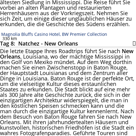
ältesten Siedlung in Mississippi. Die Reise führt Sie
vorbei an alten Plantagen und restaurierten
Herrenhäusern aus der Vorkriegszeit. Nehmen Sie
sich Zeit, um einige dieser unglaublichen Häuser zu
erkunden, die die Geschichte des Südens erzählen.
Magnolia Bluffs Casino Hotel, BW Premier Collection
330 km
Tag 8: Natchez - New Orleans
Die letzte Etappe Ihres Roadtrips führt Sie nach
New
Orleans
, Louisiana, wo der mächtige Mississippi in
den Golf von Mexiko mündet. Auf dem Weg dorthin
machen Sie einen Zwischenstopp in Baton Rouge,
der Hauptstadt Louisianas und dem Zentrum aller
Dinge in Louisiana. Baton Rouge ist der perfekte Ort,
um die vielseitige Kultur dieses erstaunlichen
Staates zu erkunden. Die Stadt blickt auf eine mehr
als 300 Jahre alte Geschichte zurück, die sich in der
einzigartigen Architektur widerspiegelt, die man in
den köstlichen Speisen schmecken kann und die
man durch die einzigartige Kultur kennenlernt. Nach
dem Besuch von Baton Rouge fahren Sie nach New
Orleans. Mit ihren jahrhundertealten Häusern und
kunstvollen, historischen Friedhöfen ist die Stadt ein
wahres Fotografenparadies. Geführte Touren sind