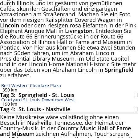
durch Illinois und ist gesäumt von gemütlichen
Cafés, skurrilen Geschäften und einzigartigen
Attraktionen am Straßenrand. Machen Sie ein Foto
vor dem riesigen Railsplitter Covered Wagon in
Lincoln
oder dem riesigen rosa Elefanten in der Pink
Elephant Antique Mall in
Livingston
. Entdecken Sie
die Route 66-Erinnerungsstücke in der Route 66
Association of Illinois Hall of Fame and Museum in
Pontiac. Von hier aus können Sie etwa zwei Stunden
nach Süden fahren, um im Abraham Lincoln
Presidential Library Museum, im Old State Capitol
und in der Lincoln Home National Historic Site mehr
über das Leben von Abraham Lincoln in
Springfield
zu erfahren.
Best Western Clearlake Plaza
350 km
Tag 3: Springfield - St. Louis
Courtyard St. Louis Downtown West
190 km
Tag 4: St. Louis - Nashville
Keine Musikreise wäre vollständig ohne einen
Besuch in
Nashville
, Tennessee, der Heimat der
Country-Musik. In der
Country Music Hall of Fame
and Museum
zeichnen Aufnahmen, Touchscreens