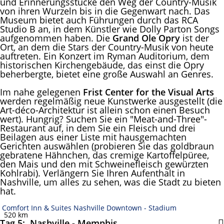
und Erinnerungsstücke den Weg der Country-Musik
von ihren Wurzeln bis in die Gegenwart nach. Das
Museum bietet auch Führungen durch das RCA
Studio B an, in dem Künstler wie Dolly Parton Songs
aufgenommen haben. Die
Grand Ole Opry
ist der
Ort, an dem die Stars der Country-Musik von heute
auftreten. Ein Konzert im Ryman Auditorium, dem
historischen Kirchengebäude, das einst die Opry
beherbergte, bietet eine große Auswahl an Genres.
Im nahe gelegenen
Frist Center for the Visual Arts
werden regelmäßig neue Kunstwerke ausgestellt (die
Art-déco-Architektur ist allein schon einen Besuch
wert). Hungrig? Suchen Sie ein "Meat-and-Three"-
Restaurant auf, in dem Sie ein Fleisch und drei
Beilagen aus einer Liste mit hausgemachten
Gerichten auswählen (probieren Sie das goldbraun
gebratene Hähnchen, das cremige Kartoffelpüree,
den Mais und den mit Schweinefleisch gewürzten
Kohlrabi). Verlängern Sie Ihren Aufenthalt in
Nashville, um alles zu sehen, was die Stadt zu bieten
hat.
Comfort Inn & Suites Nashville Downtown - Stadium
520 km
Tag 5: Nashville - Memphis