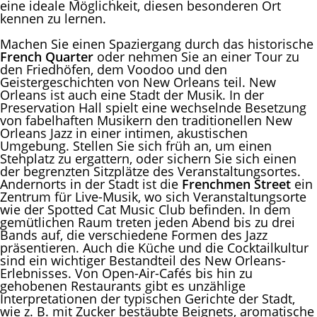
eine ideale Möglichkeit, diesen besonderen Ort
kennen zu lernen.
Machen Sie einen Spaziergang durch das historische
French Quarter
oder nehmen Sie an einer Tour zu
den Friedhöfen, dem Voodoo und den
Geistergeschichten von New Orleans teil. New
Orleans ist auch eine Stadt der Musik. In der
Preservation Hall spielt eine wechselnde Besetzung
von fabelhaften Musikern den traditionellen New
Orleans Jazz in einer intimen, akustischen
Umgebung. Stellen Sie sich früh an, um einen
Stehplatz zu ergattern, oder sichern Sie sich einen
der begrenzten Sitzplätze des Veranstaltungsortes.
Andernorts in der Stadt ist die
Frenchmen Street
ein
Zentrum für Live-Musik, wo sich Veranstaltungsorte
wie der Spotted Cat Music Club befinden. In dem
gemütlichen Raum treten jeden Abend bis zu drei
Bands auf, die verschiedene Formen des Jazz
präsentieren. Auch die Küche und die Cocktailkultur
sind ein wichtiger Bestandteil des New Orleans-
Erlebnisses. Von Open-Air-Cafés bis hin zu
gehobenen Restaurants gibt es unzählige
Interpretationen der typischen Gerichte der Stadt,
wie z. B. mit Zucker bestäubte Beignets, aromatische