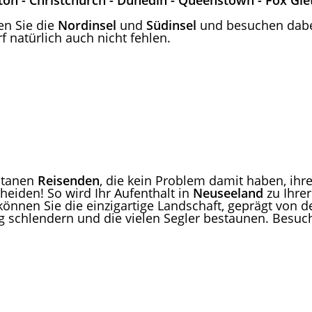
cton - Christchurch - Dunedin - Queenstown - Fox Gl
n Sie die
Nordinsel
und
Südinsel
und besuchen dabe
f natürlich auch nicht fehlen.
ontanen
Reisenden
, die kein Problem damit haben, ihr
heiden! So wird Ihr Aufenthalt in
Neuseeland
zu Ihrer
 können Sie die einzigartige Landschaft, geprägt von
 schlendern und die vielen Segler bestaunen. Besuc