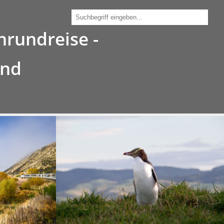
030 - 212 34 190
rundreise -
and