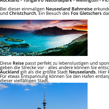
Auckland - Tongariro Nationalpark - Wellington - Pi
Bei dieser einmaligen
Neuseeland
Bahnreise
erkunde
und
Christchurch
. Ein Besuch des
Fox Gletschers
dar
Diese
Reise
passt perfekt zu lebenslustigen und sp
geben die Strecke vor - alles andere können Sie entsc
Auckland
gilt als die größte Stadt
Neuseelands
. Hier
Für etwas Entspannung können Sie den Hafen entlang
dieser vielfältigen Stadt.