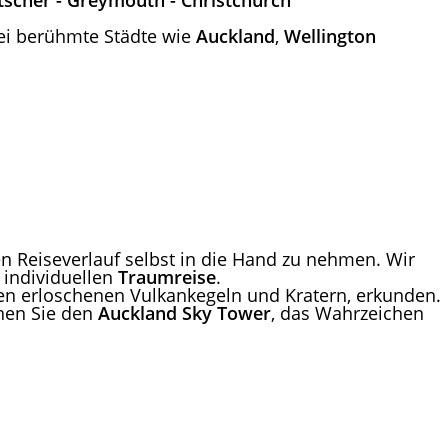
etscher - Greymouth - Christchurch
i berühmte Städte wie
Auckland
,
Wellington
en Reiseverlauf selbst in die Hand zu nehmen. Wir
 individuellen
Traumreise
.
 den erloschenen Vulkankegeln und Kratern, erkunden.
hen Sie den
Auckland
Sky
Tower
, das Wahrzeichen