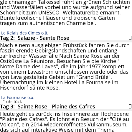
gleichnamigen Talkessel führt an grünen Schluchten
und Wasserfällen vorbei und wurde aufgrund seiner
Schönheit zum UNESCO- Weltnaturerbe ernannt.
Bunte kreolische Häuser und tropische Gärten
tragen zum authentischen Charme bei.
Le Relais des Cimes o.ä.
Tag 2: Salazie - Sainte Rose
Nach einem ausgiebigen Frühstück fahren Sie durch
faszinierende Gebirgslandschaften und entlang
zahlreicher Wasserfälle Nach Sainte Rose an der
Ostküste La Réunions. Besuchen Sie die Kirche "
Notre Dame des Laves", die im Jahr 1977 komplett
von einem Lavastrom umschlossen wurde oder das
von Lava gestaltete Gebiet um "Grand Brûlé".
Übernachtung im kleinen Hotel La Fournaise im
Fischerdorf Sainte Rose.
La Fournaise o.ä.
Frühstück
Tag 3: Sainte Rose - Plaine des Cafres
Heute geht es zurück ins Inselinnere zur Hochebene
"Plaine des Cafres". Es lohnt ein Besuch der "Cité au
Volcan", ein 2014 wiedereröffnetes Vulkanmuseum,
das sich auf interaktive Weise mit dem Thema