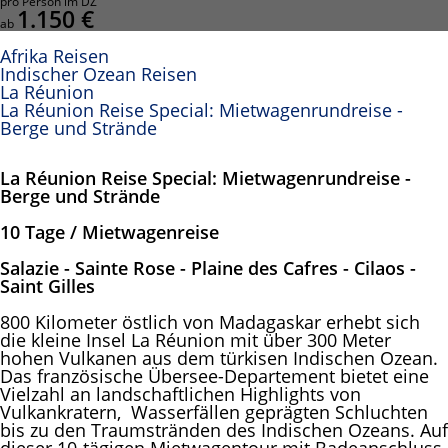
pro Person im DZ
1.150 €
ab
Afrika Reisen
Indischer Ozean Reisen
La Réunion
La Réunion Reise Special: Mietwagenrundreise -
Berge und Strände
La Réunion Reise Special: Mietwagenrundreise -
Berge und Strände
10 Tage / Mietwagenreise
Salazie - Sainte Rose - Plaine des Cafres - Cilaos -
Saint Gilles
800 Kilometer östlich von Madagaskar erhebt sich
die kleine Insel La Réunion mit über 300 Meter
hohen Vulkanen aus dem türkisen Indischen Ozean.
Das französische Übersee-Departement bietet eine
Vielzahl an landschaftlichen Highlights von
Vulkankratern, Wasserfällen geprägten Schluchten
bis zu den Traumstränden des Indischen Ozeans. Auf
dieser 10-tägigen Mietwagentour mit Badeanschluss