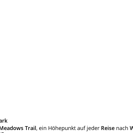
ark
 Meadows Trail
, ein Höhepunkt auf jeder
Reise
nach
W