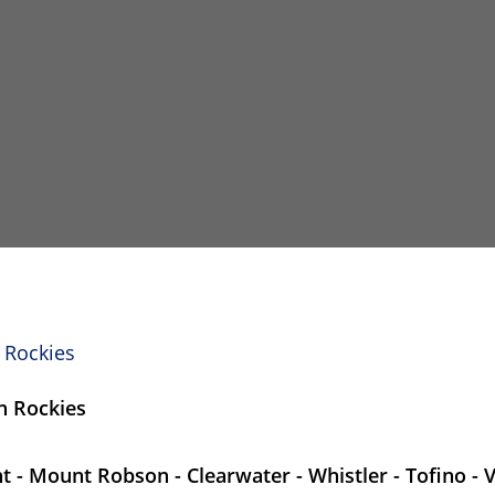
 Rockies
n Rockies
t - Mount Robson - Clearwater - Whistler - Tofino -