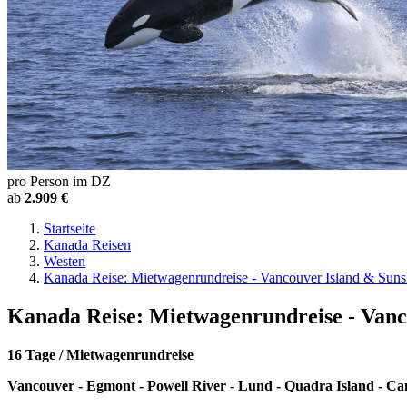
pro Person im DZ
ab
2.909 €
Startseite
Kanada Reisen
Westen
Kanada Reise: Mietwagenrundreise - Vancouver Island & Suns
Kanada Reise: Mietwagenrundreise - Vanc
16 Tage / Mietwagenrundreise
Vancouver - Egmont - Powell River - Lund - Quadra Island - Camp