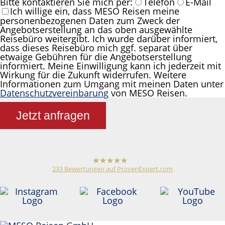
Bitte kontaktieren Sie mich per:
Telefon
E-Mail
Ich willige ein, dass MESO Reisen meine
personenbezogenen Daten zum Zweck der
Angebotserstellung an das oben ausgewählte
Reisebüro weitergibt. Ich wurde darüber informiert,
dass dieses Reisebüro mich ggf. separat über
etwaige Gebühren für die Angebotserstellung
informiert. Meine Einwilligung kann ich jederzeit mit
Wirkung für die Zukunft widerrufen. Weitere
Informationen zum Umgang mit meinen Daten unter
Datenschutzvereinbarung
von MESO Reisen.
Jetzt anfragen
233
Bewertungen auf ProvenExpert.com
hat
4,79
von
5
Sternen
Meso Reisen
Reiseveranstalter /
Reisebüro
Anonym