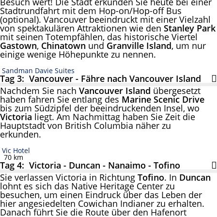
Besuch wert! Die Stadt erkunden Sie heute bei einer
Stadtrundfahrt mit dem Hop-on/Hop-off Bus
(optional). Vancouver beeindruckt mit einer Vielzahl
von spektakulären Attraktionen wie den
Stanley Park
mit seinen Totempfählen, das historische Viertel
Gastown
,
Chinatown
und
Granville Island
, um nur
einige wenige Höhepunkte zu nennen.
Sandman Davie Suites
Tag 3: Vancouver - Fähre nach Vancouver Island
Nachdem Sie nach
Vancouver Island
übergesetzt
haben fahren Sie entlang des
Marine Scenic Drive
bis zum Südzipfel der beeindruckenden Insel, wo
Victoria
liegt. Am Nachmittag haben Sie Zeit die
Hauptstadt von British Columbia näher zu
erkunden.
Vic Hotel
70 km
Tag 4: Victoria - Duncan - Nanaimo - Tofino
Sie verlassen Victoria in Richtung
Tofino
. In
Duncan
lohnt es sich das Native Heritage Center zu
besuchen, um einen Eindruck über das Leben der
hier angesiedelten Cowichan Indianer zu erhalten.
Danach führt Sie die Route über den Hafenort