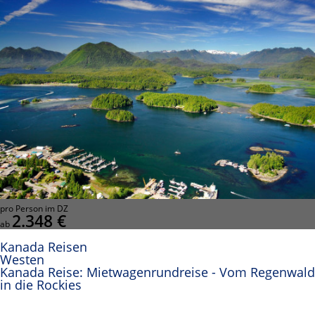
pro Person im DZ
2.348 €
ab
Kanada Reisen
Westen
Kanada Reise: Mietwagenrundreise - Vom Regenwald
in die Rockies