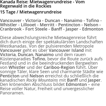
Kanada Reise: Mietwagenrundreise - Vom
Regenwald in die Rockies
15 Tage / Mietwagenrundreise
Vancouver - Victoria - Duncan - Nanaimo - Tofino -
Whistler - Lillooet - Merritt - Pentincton - Nelson -
Cranbrook - Fort Steele - Banff - Jasper - Edmonton
Diese abwechslungsreiche Mietwagenreise führt
dich durch einige der spektakulärsten Landschaften
Westkanadas. Von der pulsierenden Metropole
Vancouver
geht es über
Vancouver Island
mit
Victoria
,
Duncan
,
Nanaimo
und dem rauen
Küstenparadies
Tofino
, bevor die Route zurück aufs
Festland und in die beeindruckenden Bergwelten
von
Whistler
und der
Cariboo-Region
führt. Über
sonnige Täler, klare Seen und charmante Städte wie
Penticton
und
Nelson
erreichst du schließlich die
kanadischen
Rocky Mountains
mit
Banff
und
Jasper
.
Den krönenden Abschluss bildet
Edmonton
– eine
Reise voller Natur, Freiheit und unvergesslicher
Panoramen.