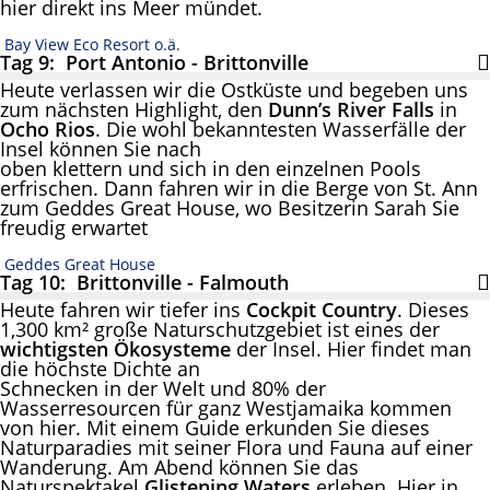
hier direkt ins Meer mündet.
Bay View Eco Resort o.ä.
Tag 9: Port Antonio - Brittonville
Heute verlassen wir die Ostküste und begeben uns
zum nächsten Highlight, den
Dunn’s River Falls
in
Ocho Rios
. Die wohl bekanntesten Wasserfälle der
Insel können Sie nach
oben klettern und sich in den einzelnen Pools
erfrischen. Dann fahren wir in die Berge von St. Ann
zum Geddes Great House, wo Besitzerin Sarah Sie
freudig erwartet
Geddes Great House
Tag 10: Brittonville - Falmouth
Heute fahren wir tiefer ins
Cockpit Country
. Dieses
1,300 km² große Naturschutzgebiet ist eines der
wichtigsten Ökosysteme
der Insel. Hier findet man
die höchste Dichte an
Schnecken in der Welt und 80% der
Wasserresourcen für ganz Westjamaika kommen
von hier. Mit einem Guide erkunden Sie dieses
Naturparadies mit seiner Flora und Fauna auf einer
Wanderung. Am Abend können Sie das
Naturspektakel
Glistening Waters
erleben. Hier in