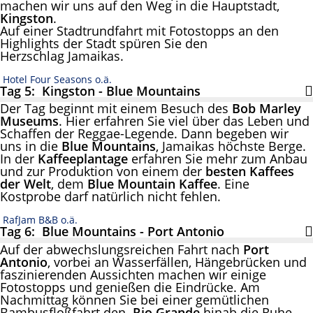
machen wir uns auf den Weg in die Hauptstadt,
Kingston
.
Auf einer Stadtrundfahrt mit Fotostopps an den
Highlights der Stadt spüren Sie den
Herzschlag Jamaikas.
Hotel Four Seasons o.ä.
Tag 5: Kingston - Blue Mountains
Der Tag beginnt mit einem Besuch des
Bob Marley
Museums
. Hier erfahren Sie viel über das Leben und
Schaffen der Reggae-Legende. Dann begeben wir
uns in die
Blue Mountains
, Jamaikas höchste Berge.
In der
Kaffeeplantage
erfahren Sie mehr zum Anbau
und zur Produktion von einem der
besten Kaffees
der Welt
, dem
Blue Mountain Kaffee
. Eine
Kostprobe darf natürlich nicht fehlen.
RafJam B&B o.ä.
Tag 6: Blue Mountains - Port Antonio
Auf der abwechslungsreichen Fahrt nach
Port
Antonio
, vorbei an Wasserfällen, Hängebrücken und
faszinierenden Aussichten machen wir einige
Fotostopps und genießen die Eindrücke. Am
Nachmittag können Sie bei einer gemütlichen
Bambusfloßfahrt den
Rio
Grande
hinab die Ruhe