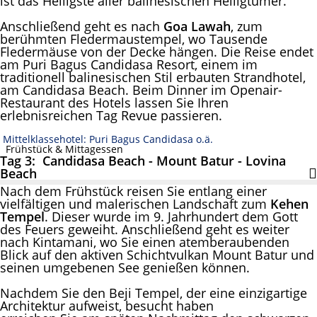
ist das Heiligste aller balinesischen Heiligtümer.
Anschließend geht es nach
Goa Lawah
, zum
berühmten Fledermaustempel, wo Tausende
Fledermäuse von der Decke hängen. Die Reise endet
am Puri Bagus Candidasa Resort, einem im
traditionell balinesischen Stil erbauten Strandhotel,
am Candidasa Beach. Beim Dinner im Openair-
Restaurant des Hotels lassen Sie Ihren
erlebnisreichen Tag Revue passieren.
Mittelklassehotel: Puri Bagus Candidasa o.ä.
Frühstück & Mittagessen
Tag 3: Candidasa Beach - Mount Batur - Lovina
Beach
Nach dem Frühstück reisen Sie entlang einer
vielfältigen und malerischen Landschaft zum
Kehen
Tempel
. Dieser wurde im 9. Jahrhundert dem Gott
des Feuers geweiht. Anschließend geht es weiter
nach Kintamani, wo Sie einen atemberaubenden
Blick auf den aktiven Schichtvulkan Mount Batur und
seinen umgebenen See genießen können.
Nachdem Sie den Beji Tempel, der eine einzigartige
Architektur aufweist, besucht haben