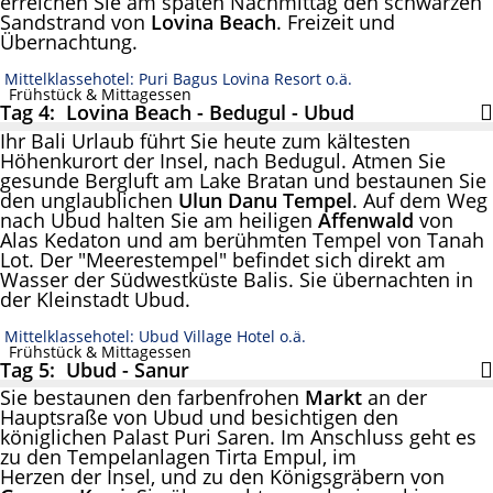
erreichen Sie am späten Nachmittag den schwarzen
Sandstrand von
Lovina Beach
. Freizeit und
Übernachtung.
Mittelklassehotel: Puri Bagus Lovina Resort o.ä.
Frühstück & Mittagessen
Tag 4: Lovina Beach - Bedugul - Ubud
Ihr Bali Urlaub führt Sie heute zum kältesten
Höhenkurort der Insel, nach Bedugul. Atmen Sie
gesunde Bergluft am Lake Bratan und bestaunen Sie
den unglaublichen
Ulun Danu Tempel
. Auf dem Weg
nach Ubud halten Sie am heiligen
Affenwald
von
Alas Kedaton und am berühmten Tempel von Tanah
Lot. Der "Meerestempel" befindet sich direkt am
Wasser der Südwestküste Balis. Sie übernachten in
der Kleinstadt Ubud.
Mittelklassehotel: Ubud Village Hotel o.ä.
Frühstück & Mittagessen
Tag 5: Ubud - Sanur
Sie bestaunen den farbenfrohen
Markt
an der
Hauptsraße von Ubud und besichtigen den
königlichen Palast Puri Saren. Im Anschluss geht es
zu den Tempelanlagen Tirta Empul, im
Herzen der Insel, und zu den Königsgräbern von