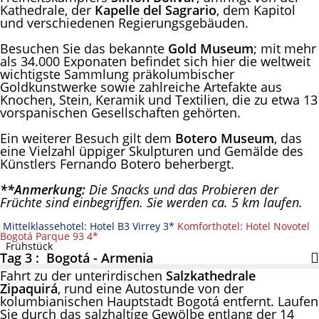
Kathedrale, der
Kapelle del Sagrario
, dem Kapitol
und verschiedenen Regierungsgebäuden.
Besuchen Sie das bekannte
Gold Museum
; mit mehr
als 34.000 Exponaten befindet sich hier die weltweit
wichtigste Sammlung präkolumbischer
Goldkunstwerke sowie zahlreiche Artefakte aus
Knochen, Stein, Keramik und Textilien, die zu etwa 13
vorspanischen Gesellschaften gehörten.
Ein weiterer Besuch gilt dem
Botero Museum
, das
eine Vielzahl üppiger Skulpturen und Gemälde des
Künstlers Fernando Botero beherbergt.
**Anmerkung:
Die Snacks und das Probieren der
Früchte sind einbegriffen. Sie werden ca. 5 km laufen.
Mittelklassehotel: Hotel B3 Virrey 3*
Komforthotel: Hotel Novotel
Bogotá Parque 93 4*
Frühstück
Tag 3 : Bogotá - Armenia
Fahrt zu der unterirdischen
Salzkathedrale
Zipaquirá
, rund eine Autostunde von der
kolumbianischen Hauptstadt Bogotá entfernt. Laufen
Sie durch das salzhaltige Gewölbe entlang der 14