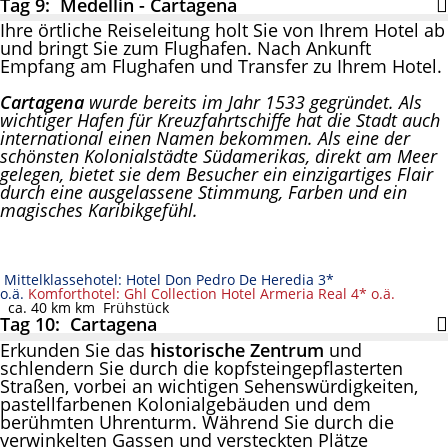
Tag 9: Medellín - Cartagena
Ihre örtliche Reiseleitung holt Sie von Ihrem Hotel ab
und bringt Sie zum Flughafen. Nach Ankunft
Empfang am Flughafen und Transfer zu Ihrem Hotel.
Cartagena
wurde bereits im Jahr 1533 gegründet. Als
wichtiger Hafen für Kreuzfahrtschiffe hat die Stadt auch
international einen Namen bekommen. Als eine der
schönsten Kolonialstädte Südamerikas, direkt am Meer
gelegen, bietet sie dem Besucher ein einzigartiges Flair
durch eine ausgelassene Stimmung, Farben und ein
magisches Karibikgefühl.
Mittelklassehotel: Hotel Don Pedro De Heredia 3*
o.ä.
Komforthotel: Ghl Collection Hotel Armeria Real 4* o.ä.
ca. 40 km km
Frühstück
Tag 10: Cartagena
Erkunden Sie das
historische Zentrum
und
schlendern Sie durch die kopfsteingepflasterten
Straßen, vorbei an wichtigen Sehenswürdigkeiten,
pastellfarbenen Kolonialgebäuden und dem
berühmten Uhrenturm. Während Sie durch die
verwinkelten Gassen und versteckten Plätze