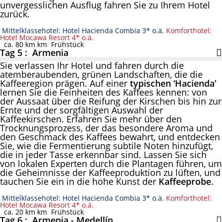
unvergesslichen Ausflug fahren Sie zu Ihrem Hotel
zurück.
Mittelklassehotel: Hotel Hacienda Combia 3* o.ä.
Komforthotel:
Hotel Mocawa Resort 4* o.ä.
ca. 80 km km
Frühstück
Tag 5 : Armenia
Sie verlassen Ihr Hotel und fahren durch die
atemberaubenden, grünen Landschaften, die die
Kaffeeregion prägen. Auf einer
typischen ‘Hacienda’
lernen Sie die Feinheiten des Kaffees kennen: von
der Aussaat über die Reifung der Kirschen bis hin zur
Ernte und der sorgfältigen Auswahl der
Kaffeekirschen. Erfahren Sie mehr über den
Trocknungsprozess, der das besondere Aroma und
den Geschmack des Kaffees bewahrt, und entdecken
Sie, wie die Fermentierung subtile Noten hinzufügt,
die in jeder Tasse erkennbar sind. Lassen Sie sich
von lokalen Experten durch die Plantagen führen, um
die Geheimnisse der Kaffeeproduktion zu lüften, und
tauchen Sie ein in die hohe Kunst der
Kaffeeprobe
.
Mittelklassehotel: Hotel Hacienda Combia 3* o.ä.
Komforthotel:
Hotel Mocawa Resort 4* o.ä.
ca. 20 km km
Frühstück
Tag 6 : Armenia - Medellín