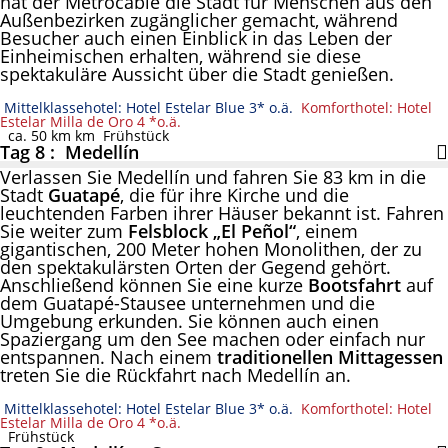
hat der Metrocable die Stadt für Menschen aus den
Außenbezirken zugänglicher gemacht, während
Besucher auch einen Einblick in das Leben der
Einheimischen erhalten, während sie diese
spektakuläre Aussicht über die Stadt genießen.
Mittelklassehotel: Hotel Estelar Blue 3* o.ä.
Komforthotel: Hotel
Estelar Milla de Oro 4 *o.ä.
ca. 50 km km
Frühstück
Tag 8 : Medellín
Verlassen Sie Medellín und fahren Sie 83 km in die
Stadt
Guatapé
, die für ihre Kirche und die
leuchtenden Farben ihrer Häuser bekannt ist. Fahren
Sie weiter zum
Felsblock „El Peñol“
, einem
gigantischen, 200 Meter hohen Monolithen, der zu
den spektakulärsten Orten der Gegend gehört.
Anschließend können Sie eine kurze
Bootsfahrt
auf
dem Guatapé-Stausee unternehmen und die
Umgebung erkunden. Sie können auch einen
Spaziergang um den See machen oder einfach nur
entspannen. Nach einem
traditionellen Mittagessen
treten Sie die Rückfahrt nach Medellín an.
Mittelklassehotel: Hotel Estelar Blue 3* o.ä.
Komforthotel: Hotel
Estelar Milla de Oro 4 *o.ä.
Frühstück