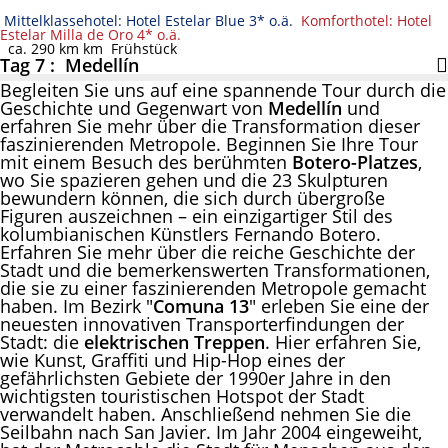
Mittelklassehotel: Hotel Estelar Blue 3* o.ä.
Komforthotel: Hotel
Estelar Milla de Oro 4* o.ä.
ca. 290 km km
Frühstück
Tag 7 : Medellín
Begleiten Sie uns auf eine spannende Tour durch die
Geschichte und Gegenwart von
Medellín
und
erfahren Sie mehr über die Transformation dieser
faszinierenden Metropole. Beginnen Sie Ihre Tour
mit einem Besuch des berühmten
Botero-Platzes
,
wo Sie spazieren gehen und die 23 Skulpturen
bewundern können, die sich durch übergroße
Figuren auszeichnen – ein einzigartiger Stil des
kolumbianischen Künstlers Fernando Botero.
Erfahren Sie mehr über die reiche Geschichte der
Stadt und die bemerkenswerten Transformationen,
die sie zu einer faszinierenden Metropole gemacht
haben. Im Bezirk "
Comuna 13
" erleben Sie eine der
neuesten innovativen Transporterfindungen der
Stadt: die
elektrischen Treppen
. Hier erfahren Sie,
wie Kunst, Graffiti und Hip-Hop eines der
gefährlichsten Gebiete der 1990er Jahre in den
wichtigsten touristischen Hotspot der Stadt
verwandelt haben. Anschließend nehmen Sie die
Seilbahn nach San Javier. Im Jahr 2004 eingeweiht,