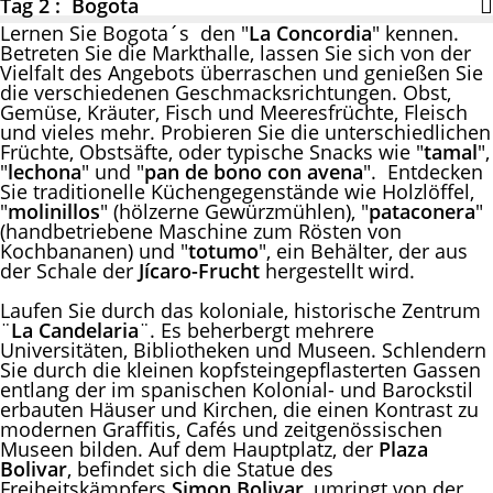
Tag 2 : Bogota
Lernen Sie Bogota´s den "
La Concordia
" kennen.
Betreten Sie die Markthalle, lassen Sie sich von der
Vielfalt des Angebots überraschen und genießen Sie
die verschiedenen Geschmacksrichtungen. Obst,
Gemüse, Kräuter, Fisch und Meeresfrüchte, Fleisch
und vieles mehr. Probieren Sie die unterschiedlichen
Früchte, Obstsäfte, oder typische Snacks wie "
tamal
",
"
lechona
" und "
pan de bono con avena
". Entdecken
Sie traditionelle Küchengegenstände wie Holzlöffel,
"
molinillos
" (hölzerne Gewürzmühlen), "
pataconera
"
(handbetriebene Maschine zum Rösten von
Kochbananen) und "
totumo
", ein Behälter, der aus
der Schale der
Jícaro-Frucht
hergestellt wird.
Laufen Sie durch das koloniale, historische Zentrum
¨
La Candelaria
¨. Es beherbergt mehrere
Universitäten, Bibliotheken und Museen. Schlendern
Sie durch die kleinen kopfsteingepflasterten Gassen
entlang der im spanischen Kolonial- und Barockstil
erbauten Häuser und Kirchen, die einen Kontrast zu
modernen Graffitis, Cafés und zeitgenössischen
Museen bilden. Auf dem Hauptplatz, der
Plaza
Bolivar
, befindet sich die Statue des
Freiheitskämpfers
Simon Bolivar
, umringt von der