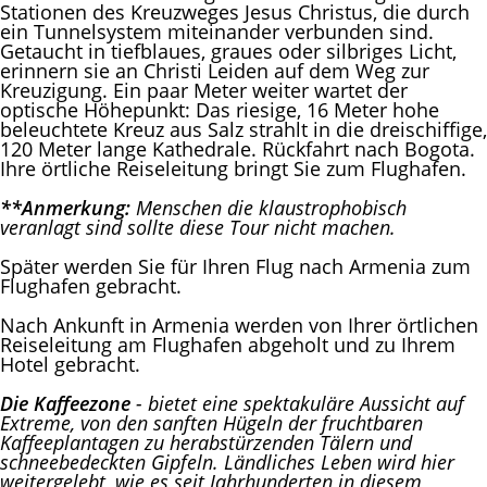
Stationen des Kreuzweges Jesus Christus, die durch
ein Tunnelsystem miteinander verbunden sind.
Getaucht in tiefblaues, graues oder silbriges Licht,
erinnern sie an Christi Leiden auf dem Weg zur
Kreuzigung. Ein paar Meter weiter wartet der
optische Höhepunkt: Das riesige, 16 Meter hohe
beleuchtete Kreuz aus Salz strahlt in die dreischiffige,
120 Meter lange Kathedrale. Rückfahrt nach Bogota.
Ihre örtliche Reiseleitung bringt Sie zum Flughafen.
**Anmerkung:
Menschen die klaustrophobisch
veranlagt sind sollte diese Tour nicht machen.
Später werden Sie für Ihren Flug nach Armenia zum
Flughafen gebracht.
Nach Ankunft in Armenia werden von Ihrer örtlichen
Reiseleitung am Flughafen abgeholt und zu Ihrem
Hotel gebracht.
Die Kaffeezone
- bietet eine spektakuläre Aussicht auf
Extreme, von den sanften Hügeln der fruchtbaren
Kaffeeplantagen zu herabstürzenden Tälern und
schneebedeckten Gipfeln. Ländliches Leben wird hier
weitergelebt, wie es seit Jahrhunderten in diesem