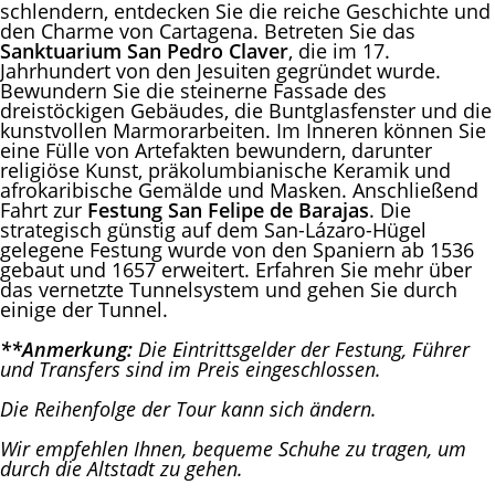
schlendern, entdecken Sie die reiche Geschichte und
den Charme von Cartagena. Betreten Sie das
Sanktuarium San Pedro Claver
, die im 17.
Jahrhundert von den Jesuiten gegründet wurde.
Bewundern Sie die steinerne Fassade des
dreistöckigen Gebäudes, die Buntglasfenster und die
kunstvollen Marmorarbeiten. Im Inneren können Sie
eine Fülle von Artefakten bewundern, darunter
religiöse Kunst, präkolumbianische Keramik und
afrokaribische Gemälde und Masken. Anschließend
Fahrt zur
Festung San Felipe de Barajas
. Die
strategisch günstig auf dem San-Lázaro-Hügel
gelegene Festung wurde von den Spaniern ab 1536
gebaut und 1657 erweitert. Erfahren Sie mehr über
das vernetzte Tunnelsystem und gehen Sie durch
einige der Tunnel.
**Anmerkung:
Die Eintrittsgelder der Festung, Führer
und Transfers sind im Preis eingeschlossen.
Die Reihenfolge der Tour kann sich ändern.
Wir empfehlen Ihnen, bequeme Schuhe zu tragen, um
durch die Altstadt zu gehen.