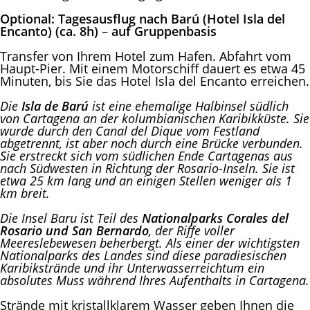
Optional:
Tagesausflug nach Barú (Hotel Isla del
Encanto) (ca. 8h)
–
auf Gruppenbasis
Transfer von Ihrem Hotel zum Hafen. Abfahrt vom
Haupt-Pier. Mit einem Motorschiff dauert es etwa 45
Minuten, bis Sie das Hotel Isla del Encanto erreichen.
Die
Isla de Barú
ist eine ehemalige Halbinsel südlich
von Cartagena an der kolumbianischen Karibikküste. Sie
wurde durch den Canal del Dique vom Festland
abgetrennt, ist aber noch durch eine Brücke verbunden.
Sie erstreckt sich vom südlichen Ende Cartagenas aus
nach Südwesten in Richtung der Rosario-Inseln. Sie ist
etwa 25 km lang und an einigen Stellen weniger als 1
km breit.
Die Insel Baru ist Teil des
Nationalparks Corales del
Rosario und San Bernardo
, der Riffe voller
Meereslebewesen beherbergt. Als einer der wichtigsten
Nationalparks des Landes sind diese paradiesischen
Karibikstrände und ihr Unterwasserreichtum ein
absolutes Muss während Ihres Aufenthalts in Cartagena.
Strände mit kristallklarem Wasser geben Ihnen die