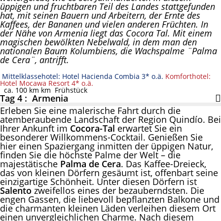
üppigen und fruchtbaren Teil des Landes stattgefunden
hat, mit seinen Bauern und Arbeitern, der Ernte des
Kaffees, der Bananen und vielen anderen Früchten. In
der Nähe von Armenia liegt das Cocora Tal. Mit einem
magischen bewölkten Nebelwald, in dem man den
nationalen Baum Kolumbiens, die Wachspalme ¨Palma
de Cera¨, antrifft.
Mittelklassehotel: Hotel Hacienda Combia 3* o.ä.
Komforthotel:
Hotel Mocawa Resort 4* o.ä.
ca. 100 km km
Frühstück
Tag 4 : Armenia
Erleben Sie eine malerische Fahrt durch die
atemberaubende Landschaft der Region Quindío. Bei
Ihrer Ankunft im
Cocora-Tal
erwartet Sie ein
besonderer Willkommens-Cocktail. Genießen Sie
hier einen Spaziergang inmitten der üppigen Natur,
finden Sie die höchste Palme der Welt – die
majestätische
Palma de Cera
. Das Kaffee-Dreieck,
das von kleinen Dörfern gesäumt ist, offenbart seine
einzigartige Schönheit. Unter diesen Dörfern ist
Salento
zweifellos eines der bezauberndsten. Die
engen Gassen, die liebevoll bepflanzten Balkone und
die charmanten kleinen Läden verleihen diesem Ort
einen unvergleichlichen Charme. Nach diesem