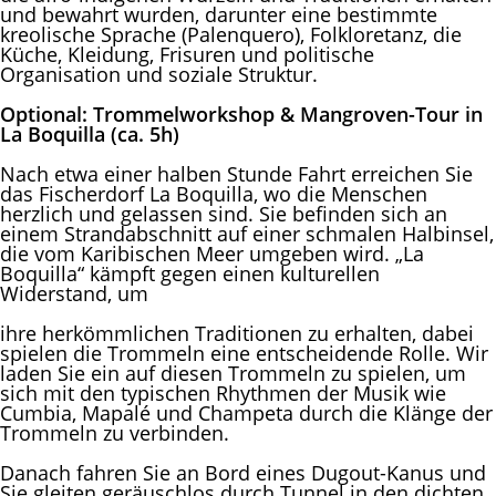
und bewahrt wurden, darunter eine bestimmte
kreolische Sprache (Palenquero), Folkloretanz, die
Küche, Kleidung, Frisuren und politische
Organisation und soziale Struktur.
Optional:
Trommelworkshop & Mangroven-Tour in
La Boquilla (ca. 5h)
Nach etwa einer halben Stunde Fahrt erreichen Sie
das Fischerdorf La Boquilla, wo die Menschen
herzlich und gelassen sind. Sie befinden sich an
einem Strandabschnitt auf einer schmalen Halbinsel,
die vom Karibischen Meer umgeben wird. „La
Boquilla“ kämpft gegen einen kulturellen
Widerstand, um
ihre herkömmlichen Traditionen zu erhalten, dabei
spielen die Trommeln eine entscheidende Rolle. Wir
laden Sie ein auf diesen Trommeln zu spielen, um
sich mit den typischen Rhythmen der Musik wie
Cumbia, Mapalé und Champeta durch die Klänge der
Trommeln zu verbinden.
Danach fahren Sie an Bord eines Dugout-Kanus und
Sie gleiten geräuschlos durch Tunnel in den dichten,