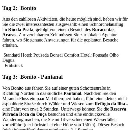
Tag 2: Bonito
Aus den zahllosen Aktivitäten, die heute möglich sind, haben wir für
Sie die zwei interessantesten ausgewählt: einen Schnorchelausflug
im
Rio da Prata
, gefolgt von einem Besuch des
Buraco das
Araras
. Zur vereinbarten Zeit müssen Sie zur lokalen Agentur
fahren, wo Sie genaue Anweisungen für die geplanten Besuche
erhalten.
Standard Hotel: Pousada Bonsai
Comfort Hotel: Pousada Olho
Dagua
Frühstück
Tag 3: Bonito - Pantanal
Von Bonito aus fahren Sie auf einer guten Schotterstraße in
Richtung Norden in das südliche
Pantanal
. Nachdem Sie den
Miranda-Fluss ein paar Mal überquert haben, führt eine kleine, nicht
asphaltierte Straße durch Wälder und Wiesen zum
Refúgio da Ilha
-
eine Fahrt von etwa 2 Stunden. Unterwegs können Sie die
Reserva
Privada Boca da Onça
besuchen und eine eindrucksvolle
Wanderung machen, die Sie an 14 verschiedenen Wasserfällen
vorbeiführt (der höchste hat eine Höhe von 156 m). Dieser Besuch
(nicht inbegriffen) dauert mindestens 3-4 Stunden.