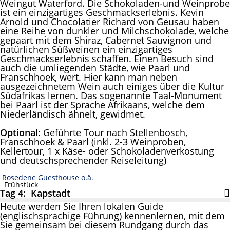
Weingut Waterford. Die Schokoladen-und Weinprobe
ist ein einzigartiges Geschmackserlebnis. Kevin
Arnold und Chocolatier Richard von Geusau haben
eine Reihe von dunkler und Milchschokolade, welche
gepaart mit dem Shiraz, Cabernet Sauvignon und
natürlichen Süßweinen ein einzigartiges
Geschmackserlebnis schaffen. Einen Besuch sind
auch die umliegenden Städte, wie Paarl und
Franschhoek, wert. Hier kann man neben
ausgezeichnetem Wein auch einiges über die Kultur
Südafrikas lernen. Das sogenannte Taal-Monument
bei Paarl ist der Sprache Afrikaans, welche dem
Niederländisch ähnelt, gewidmet.
Optional
: Geführte Tour nach Stellenbosch,
Franschhoek & Paarl (inkl. 2-3 Weinproben,
Kellertour, 1 x Käse- oder Schokoladenverkostung
und deutschsprechender Reiseleitung)
Rosedene Guesthouse o.ä.
Frühstück
Tag 4: Kapstadt
Heute werden Sie Ihren lokalen Guide
(englischsprachige Führung) kennenlernen, mit dem
Sie gemeinsam bei diesem Rundgang durch das