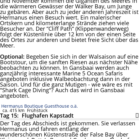
und November kommen die Giganten des Meeres in
die wärmeren Gewässer der Walker Bay, um Junge
zu gebären. Aber auch zu jeder anderen Jahreszeit ist
Hermanus einen Besuch wert. Ein malerischer
Ortskern und kilometerlange Strände ziehen viele
Besucher an. Der “Cliff Path“ (Klippenwanderweg)
folgt der Küstenlinie über 12 km von der einen Seite
des Ortes zur anderen und bietet freie Sicht über das
Meer.
Optional:
Begeben Sie sich in der Walsaison auf eine
Bootstour, um die sanften Riesen aus nächster Nähe
beobachten zu können. In Gansbaai werden auch
ganzjährig interessante Marine 5 Ocean Safaris
angeboten inklusive Walbeobachtung dann in der
Saison. Und für die ganz Mutigen - wie wäre es mit
"Shark Cage Diving"? Auch das wird in Gansbaai
angeboten.
Hermanus Boutique Guesthouse o.ä.
ca. 415 km
Frühstück
Tag 15: Flughafen Kapstadt
Der Tag des Abschieds ist gekommen. Sie verlassen
Hermanus und fahren entlang der
wunderschönen Küstenstraße der False Bay über