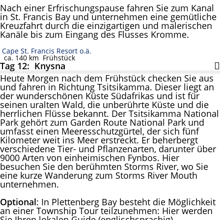
Nach einer Erfrischungspause fahren Sie zum Kanal
in St. Francis Bay und unternehmen eine gemütliche
Kreuzfahrt durch die einzigartigen und malerischen
Kanäle bis zum Eingang des Flusses Kromme.
Cape St. Francis Resort o.ä.
ca. 140 km
Frühstück
Tag 12: Knysna
Heute Morgen nach dem Frühstück checken Sie aus
und fahren in Richtung Tsitsikamma. Dieser liegt an
der wunderschönen Küste Südafrikas und ist für
seinen uralten Wald, die unberührte Küste und die
herrlichen Flüsse bekannt. Der Tsitsikamma National
Park gehört zum Garden Route National Park und
umfasst einen Meeresschutzgürtel, der sich fünf
Kilometer weit ins Meer erstreckt. Er beherbergt
verschiedene Tier- und Pflanzenarten, darunter über
9000 Arten von einheimischen Fynbos. Hier
besuchen Sie den berühmten Storms River, wo Sie
eine kurze Wanderung zum Storms River Mouth
unternehmen.
Optional
: In Plettenberg Bay besteht die Möglichkeit
an einer Township Tour teilzunehmen: Hier werden
Sie Ihren lokalen Guide (englischsprachig)