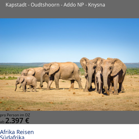
Kapstadt - Oudtshoorn - Addo NP - Knysna
pro Person im DZ
2.397 €
ab
Afrika Reisen
Südafrika