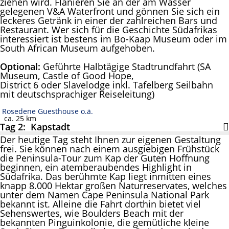
ziehen wird. Flanieren Sie an der am Wasser
gelegenen V&A Waterfront und gönnen Sie sich ein
leckeres Getränk in einer der zahlreichen Bars und
Restaurant. Wer sich für die Geschichte Südafrikas
interessiert ist bestens im Bo-Kaap Museum oder im
South African Museum aufgehoben.
Optional:
Geführte Halbtägige Stadtrundfahrt (SA
Museum, Castle of Good Hope,
District 6 oder Slavelodge inkl. Tafelberg Seilbahn
mit deutschsprachiger Reiseleitung)
Rosedene Guesthouse o.ä.
ca. 25 km
Tag 2: Kapstadt
Der heutige Tag steht Ihnen zur eigenen Gestaltung
frei. Sie können nach einem ausgiebigen Frühstück
die Peninsula-Tour zum Kap der Guten Hoffnung
beginnen, ein atemberaubendes Highlight in
Südafrika. Das berühmte Kap liegt inmitten eines
knapp 8.000 Hektar großen Naturreservates, welches
unter dem Namen Cape Peninsula National Park
bekannt ist. Alleine die Fahrt dorthin bietet viel
Sehenswertes, wie Boulders Beach mit der
bekannten Pinguinkolonie, die gemütliche kleine