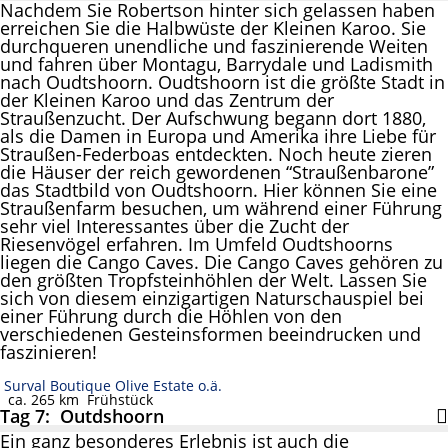
Nachdem Sie Robertson hinter sich gelassen haben
erreichen Sie die Halbwüste der Kleinen Karoo. Sie
durchqueren unendliche und faszinierende Weiten
und fahren über Montagu, Barrydale und Ladismith
nach Oudtshoorn. Oudtshoorn ist die größte Stadt in
der Kleinen Karoo und das Zentrum der
Straußenzucht. Der Aufschwung begann dort 1880,
als die Damen in Europa und Amerika ihre Liebe für
Straußen-Federboas entdeckten. Noch heute zieren
die Häuser der reich gewordenen “Straußenbarone”
das Stadtbild von Oudtshoorn. Hier können Sie eine
Straußenfarm besuchen, um während einer Führung
sehr viel Interessantes über die Zucht der
Riesenvögel erfahren. Im Umfeld Oudtshoorns
liegen die Cango Caves. Die Cango Caves gehören zu
den größten Tropfsteinhöhlen der Welt. Lassen Sie
sich von diesem einzigartigen Naturschauspiel bei
einer Führung durch die Höhlen von den
verschiedenen Gesteinsformen beeindrucken und
faszinieren!
Surval Boutique Olive Estate o.ä.
ca. 265 km
Frühstück
Tag 7: Outdshoorn
Ein ganz besonderes Erlebnis ist auch die