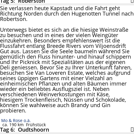
Tag 5: Roberston
Sie verlassen heute Kapstadt und die Fahrt geht
Richtung Norden durch den Hugenotten Tunnel nach
Robertson.
Unterwegs bietet es sich an die hiesige Weinstraße
zu besuchen und in eines der vielen Weingüter
einzukehren. Besonders empfehlenswert ist die
Flussfahrt entlang Breede Rivers vom Viljoensdrift
Gut aus. Lassen Sie die Seele baumeln während Sie
gemütlich den Fluss hinunter- und hinauf schippern
und Ihr Picknick mit Spezialitäten aus der eigenen
Deli geniessen. Bevor Sie zu Ihrer Unterkunft fahren,
besuchen Sie Van Loveren Estate, welches aufgrund
seines üppigen Gartens mit einer Vielzahl an
einheimischen Pflanzen und alten Bäumen immer
wieder ein beliebtes Ausflugsziel ist. Neben
verschiedenen Weinverkostungen mit Käse,
hiesigem Trockenfleisch, Nüssen und Schokolade,
können Sie wahlweise auch Brandy und Gin
probieren.
Mo & Rose o.ä.
ca. 190 km
Frühstück
Tag 6: Oudtshoorn