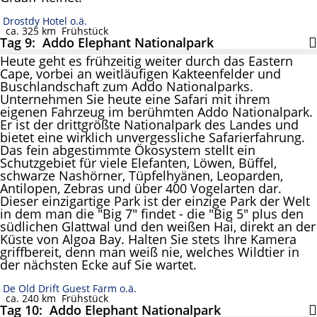
Drostdy Hotel o.ä.
ca. 325 km
Frühstück
Tag 9: Addo Elephant Nationalpark
Heute geht es frühzeitig weiter durch das Eastern
Cape, vorbei an weitläufigen Kakteenfelder und
Buschlandschaft zum Addo Nationalparks.
Unternehmen Sie heute eine Safari mit ihrem
eigenen Fahrzeug im berühmten Addo Nationalpark.
Er ist der drittgrößte Nationalpark des Landes und
bietet eine wirklich unvergessliche Safarierfahrung.
Das fein abgestimmte Ökosystem stellt ein
Schutzgebiet für viele Elefanten, Löwen, Büffel,
schwarze Nashörner, Tüpfelhyänen, Leoparden,
Antilopen, Zebras und über 400 Vogelarten dar.
Dieser einzigartige Park ist der einzige Park der Welt
in dem man die "Big 7" findet - die "Big 5" plus den
südlichen Glattwal und den weißen Hai, direkt an der
Küste von Algoa Bay. Halten Sie stets Ihre Kamera
griffbereit, denn man weiß nie, welches Wildtier in
der nächsten Ecke auf Sie wartet.
De Old Drift Guest Farm o.ä.
ca. 240 km
Frühstück
Tag 10: Addo Elephant Nationalpark