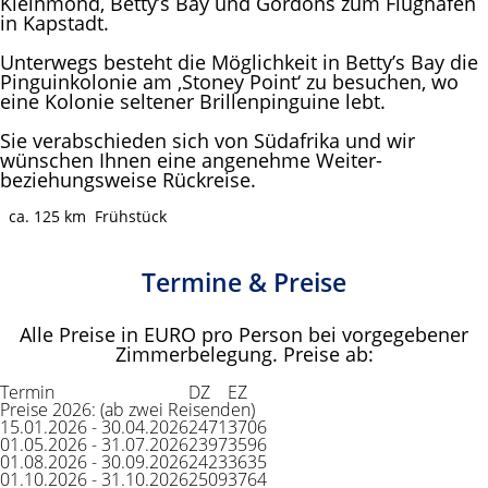
Kleinmond, Betty’s Bay und Gordons zum Flughafen
in Kapstadt.
Unterwegs besteht die Möglichkeit in Betty’s Bay die
Pinguinkolonie am ‚Stoney Point‘ zu besuchen, wo
eine Kolonie seltener Brillenpinguine lebt.
Sie verabschieden sich von Südafrika und wir
wünschen Ihnen eine angenehme Weiter-
beziehungsweise Rückreise.
ca. 125 km
Frühstück
Termine & Preise
Alle Preise in EURO pro Person bei vorgegebener
Zimmerbelegung. Preise ab:
Termin
DZ
EZ
Preise 2026: (ab zwei Reisenden)
15.01.2026 - 30.04.2026
2471
3706
01.05.2026 - 31.07.2026
2397
3596
01.08.2026 - 30.09.2026
2423
3635
01.10.2026 - 31.10.2026
2509
3764