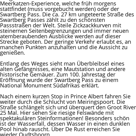
Meerkatzen-Experience, welche früh morgens
stattfindet (muss vorgebucht werden) oder der
Swartberg Pass. Die ca. 27 km ungeteerte Straße des
Swartberg Passes zählt zu den schönsten
Passstraßen der Welt. Steile Zickzackkurven mit
steinernen Seitenbegrenzungen und immer neuen
atemberaubenden Ausblicke werden auf dieser
Strecke geboten. Der geringe Verkehr erlaubt es, an
manchen Punkten anzuhalten und die Aussicht zu
genießen.
Entlang des Weges sieht man Überbleibsel eines
alten Gefängnisses, eine Mautstation und andere
historische Gemäuer. Zum 100. Jahrestag der
Eröffnung wurde der Swartberg Pass zu einem
National Monument Südafrikas erklärt.
Nach einem kurzen Stop in Prince Albert fahren Sie
weiter durch die Schlucht von Meiringspoort. Die
Straße schlängelt sich und überquert den Groot River
25 Mal. Hier sehen Sie riesige Felswände mit
spektakulären Steinformationen! Besonders schön
ist der Wasserfall, dessen Wasser in einen dunklen
Pool hinab rauscht. Über De Rust erreichen Sie
wieder Oudtshoorn.