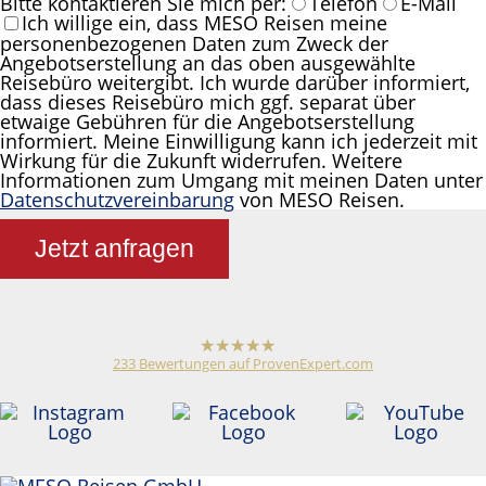
Bitte kontaktieren Sie mich per:
Telefon
E-Mail
Ich willige ein, dass MESO Reisen meine
personenbezogenen Daten zum Zweck der
Angebotserstellung an das oben ausgewählte
Reisebüro weitergibt. Ich wurde darüber informiert,
dass dieses Reisebüro mich ggf. separat über
etwaige Gebühren für die Angebotserstellung
informiert. Meine Einwilligung kann ich jederzeit mit
Wirkung für die Zukunft widerrufen. Weitere
Informationen zum Umgang mit meinen Daten unter
Datenschutzvereinbarung
von MESO Reisen.
Jetzt anfragen
233
Bewertungen auf ProvenExpert.com
hat
4,79
von
5
Sternen
Meso Reisen
Reiseveranstalter /
Reisebüro
Anonym