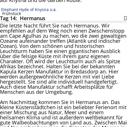
auf Knysna und die Garden Route.
Elephant Hyde of Knysna o.ä.
Frühstück
Tag 14: Hermanus
Die letzte Nacht führt Sie nach Hermanus. Wir
empfehlen auf dem Weg noch einen Zwischenstopp
am Cape Agulhas zu machen, wo die zwei gewaltigen
Ozeane aufeinander treffen (Atlantik und indischer
Ozean). Von dem schönen und historischen
Leuchtturm haben Sie einen gigantischen Ausblick
über die felsige Küste mit ihrem ganz eigenen
Charakter. Oft wird der Leuchtturm auch als Spitze
Afrikas bezeichnet. Halten Sie bei der bekannten
Kapula Kerzen Manufaktur in Bredasdorp an. Hier
werden außergewöhnliche Kerzen mit viel Liebe
hergestellt. Sie sind alle individuell handgefertigt.
Auch diese Manufaktur schafft Arbeitsplätze für
Menschen aus der Umgebung.
Am Nachmittag kommen Sie in Hermanus an. Das
kleine Küstenstädtchen ist ein beliebter Ferienort mit
einer Mischung aus Natur, Meer und einem
heilsamen Klima und ist außerdem weltbekannt für
gute Walbeobachtungen von Land aus. Zwischen Mai