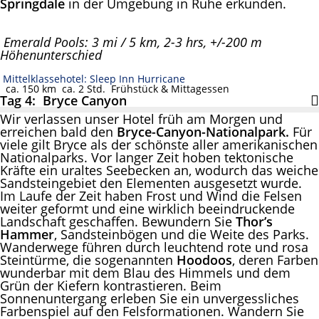
Springdale
in der Umgebung in Ruhe erkunden.
Emerald Pools: 3 mi / 5 km, 2-3 hrs, +/-200 m
Höhenunterschied
Mittelklassehotel: Sleep Inn Hurricane
ca. 150 km
ca. 2 Std.
Frühstück & Mittagessen
Tag 4: Bryce Canyon
Wir verlassen unser Hotel früh am Morgen und
erreichen bald den
Bryce-Canyon-Nationalpark.
Für
viele gilt Bryce als der schönste aller amerikanischen
Nationalparks. Vor langer Zeit hoben tektonische
Kräfte ein uraltes Seebecken an, wodurch das weiche
Sandsteingebiet den Elementen ausgesetzt wurde.
Im Laufe der Zeit haben Frost und Wind die Felsen
weiter geformt und eine wirklich beeindruckende
Landschaft geschaffen. Bewundern Sie
Thor’s
Hammer
, Sandsteinbögen und die Weite des Parks.
Wanderwege führen durch leuchtend rote und rosa
Steintürme, die sogenannten
Hoodoos
, deren Farben
wunderbar mit dem Blau des Himmels und dem
Grün der Kiefern kontrastieren. Beim
Sonnenuntergang erleben Sie ein unvergessliches
Farbenspiel auf den Felsformationen. Wandern Sie