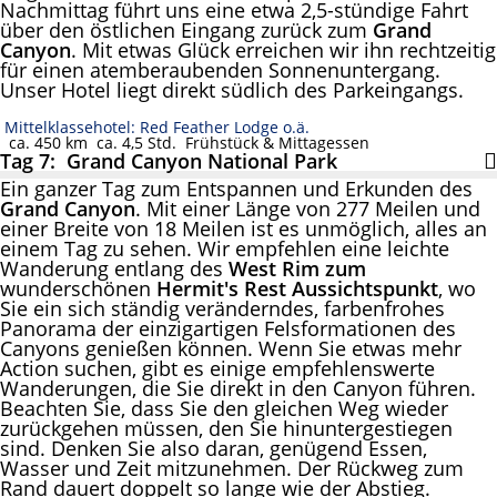
Nachmittag führt uns eine etwa 2,5-stündige Fahrt
über den östlichen Eingang zurück zum
Grand
Canyon
. Mit etwas Glück erreichen wir ihn rechtzeitig
für einen atemberaubenden Sonnenuntergang.
Unser Hotel liegt direkt südlich des Parkeingangs.
Mittelklassehotel: Red Feather Lodge o.ä.
ca. 450 km
ca. 4,5 Std.
Frühstück & Mittagessen
Tag 7: Grand Canyon National Park
Ein ganzer Tag zum Entspannen und Erkunden des
Grand Canyon
. Mit einer Länge von 277 Meilen und
einer Breite von 18 Meilen ist es unmöglich, alles an
einem Tag zu sehen. Wir empfehlen eine leichte
Wanderung entlang des
West Rim zum
wunderschönen
Hermit's Rest Aussichtspunkt
, wo
Sie ein sich ständig veränderndes, farbenfrohes
Panorama der einzigartigen Felsformationen des
Canyons genießen können. Wenn Sie etwas mehr
Action suchen, gibt es einige empfehlenswerte
Wanderungen, die Sie direkt in den Canyon führen.
Beachten Sie, dass Sie den gleichen Weg wieder
zurückgehen müssen, den Sie hinuntergestiegen
sind. Denken Sie also daran, genügend Essen,
Wasser und Zeit mitzunehmen. Der Rückweg zum
Rand dauert doppelt so lange wie der Abstieg.