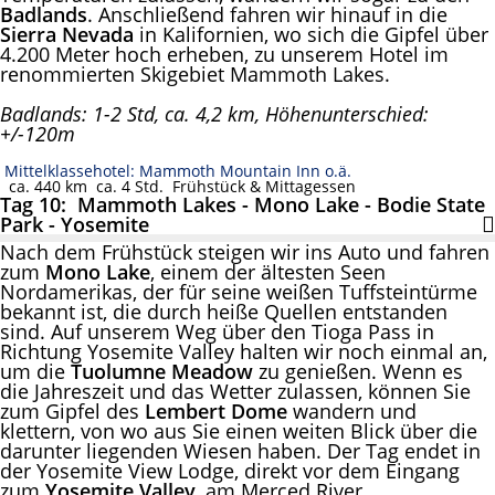
Badlands
. Anschließend fahren wir hinauf in die
Sierra Nevada
in Kalifornien, wo sich die Gipfel über
4.200 Meter hoch erheben, zu unserem Hotel im
renommierten Skigebiet Mammoth Lakes.
Badlands: 1-2 Std, ca. 4,2 km, Höhenunterschied:
+/-120m
Mittelklassehotel: Mammoth Mountain Inn o.ä.
ca. 440 km
ca. 4 Std.
Frühstück & Mittagessen
Tag 10: Mammoth Lakes - Mono Lake - Bodie State
Park - Yosemite
Nach dem Frühstück steigen wir ins Auto und fahren
zum
Mono Lake
, einem der ältesten Seen
Nordamerikas, der für seine weißen Tuffsteintürme
bekannt ist, die durch heiße Quellen entstanden
sind. Auf unserem Weg über den Tioga Pass in
Richtung Yosemite Valley halten wir noch einmal an,
um die
Tuolumne Meadow
zu genießen. Wenn es
die Jahreszeit und das Wetter zulassen, können Sie
zum Gipfel des
Lembert Dome
wandern und
klettern, von wo aus Sie einen weiten Blick über die
darunter liegenden Wiesen haben. Der Tag endet in
der Yosemite View Lodge, direkt vor dem Eingang
zum
Yosemite Valley
, am Merced River.