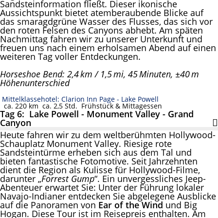
Sandsteinformation fließt. Dieser ikonische
Aussichtspunkt bietet atemberaubende Blicke auf
das smaragdgrüne Wasser des Flusses, das sich vor
den roten Felsen des Canyons abhebt. Am späten
Nachmittag fahren wir zu unserer Unterkunft und
freuen uns nach einem erholsamen Abend auf einen
weiteren Tag voller Entdeckungen.
Horseshoe Bend: 2,4 km / 1,5 mi, 45 Minuten, ±40 m
Höhenunterschied
Mittelklassehotel: Clarion Inn Page - Lake Powell
ca. 220 km
ca. 2,5 Std.
Frühstück & Mittagessen
Tag 6: Lake Powell - Monument Valley - Grand
Canyon
Heute fahren wir zu dem weltberühmten Hollywood-
Schauplatz Monument Valley. Riesige rote
Sandsteintürme erheben sich aus dem Tal und
bieten fantastische Fotomotive. Seit Jahrzehnten
dient die Region als Kulisse für Hollywood-Filme,
darunter „
Forrest Gump
“. Ein unvergessliches Jeep-
Abenteuer erwartet Sie: Unter der Führung lokaler
Navajo-Indianer entdecken Sie abgelegene Ausblicke
auf die Panoramen von
Ear of the Wind
und Big
Hogan. Diese Tour ist im Reisepreis enthalten. Am