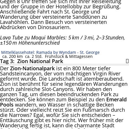
Gegen 8 Uhr treffen Sie sich mit Ihrer Reiseleitung
und der Gruppe in der Hotellobby zur Begrüßung.
Anschließende Fahrt nach St. George und
Wanderung über versteinerte Sanddünen zu
Lavahöhlen. Dann Besuch von versteinerten
Abdrücken von Dinosauriern.
Lava Tube zu Moqui Marbles: 5 km / 3 mi, 2–3 Stunden,
±150 m Höhenunterschied
Mittelklassehotel: Ramada by Wyndam - St. George
ca. 200 km
ca. 2 Std.
Frühstück & Mittagessen
Tag 3: Zion National Park
Der
Zion-Nationalpark
ist ein 800 Meter tiefer
Sandsteincanyon, der vom mächtigen Virgin River
geformt wurde. Die Landschaft ist atemberaubend.
Zion ist berühmt für seine legendären Wanderungen
durch zahlreiche Slot-Canyons. Wir haben den
ganzen Tag, um diesen beeindruckenden Park zu
entdecken. Sie können zum Beispiel zu den
Emerald
Pools
wandern, wo Wasser in schattige Becken
stürzt. Oder vielleicht reizt Sie ein Fußmarsch durch
die Narrows? Egal, wofür Sie sich entscheiden –
Enttäuschung gibt es hier nicht. Wer früher mit der
Wanderung fertig ist, kann die charmante Stadt