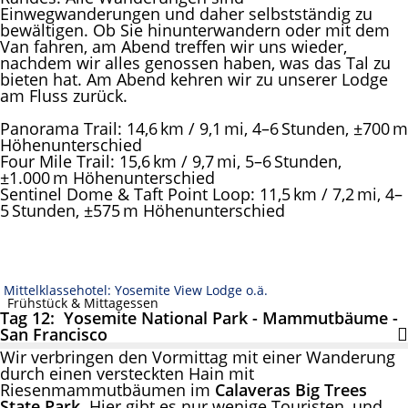
Einwegwanderungen und daher selbstständig zu
bewältigen. Ob Sie hinunterwandern oder mit dem
Van fahren, am Abend treffen wir uns wieder,
nachdem wir alles genossen haben, was das Tal zu
bieten hat. Am Abend kehren wir zu unserer Lodge
am Fluss zurück.
Panorama Trail: 14,6 km / 9,1 mi, 4–6 Stunden, ±700 m
Höhenunterschied
Four Mile Trail: 15,6 km / 9,7 mi, 5–6 Stunden,
±1.000 m Höhenunterschied
Sentinel Dome & Taft Point Loop: 11,5 km / 7,2 mi, 4–
5 Stunden, ±575 m Höhenunterschied
Mittelklassehotel: Yosemite View Lodge o.ä.
Frühstück & Mittagessen
Tag 12: Yosemite National Park - Mammutbäume -
San Francisco
Wir verbringen den Vormittag mit einer Wanderung
durch einen versteckten Hain mit
Riesenmammutbäumen im
Calaveras Big Trees
State Park
. Hier gibt es nur wenige Touristen, und