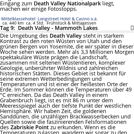
Eingang zum
Death Valley Nationalpark
liegt,
machen wir einige Fotostopps.
Mittelklassehotel: Longstreet Hotel & Casino o.ä.
ca. 440 km
ca. 4 Std.
Frühstück & Mittagessen
Tag 9: Death Valley - Mammoth Lakes
Die Umgebung des
Death Valley
steht in starkem
Kontrast zu den roten Wüsten von Utah und den
grünen Bergen von Yosemite, die wir später in dieser
Woche sehen werden. Mehr als 3,3 Millionen Morgen
spektakuläre Wüste prägen die Landschaft,
zusammen mit seltenen Wüstentieren, komplexer
Geologie, unberührter Wildnis und zahlreichen
historischen Stätten. Dieses Gebiet ist bekannt für
seine extremen Wetterbedingungen und
Temperaturen und ist einer der heißesten Orte der
Erde. Im Sommer können die Temperaturen über 49
°C erreichen. Da das Death Valley in einem
Grabenbruch liegt, ist es mit 86 m unter dem
Meeresspiegel auch der tiefste Punkt der westlichen
Hemisphäre. Wir haben Zeit, die goldenen
Sanddünen, die unzähligen Brackwasserbecken und
Quellen sowie die faszinierenden Felsformationen
des
Zabriskie Point
zu erkunden. Wenn es die
Temperaturen zulassen, wandern wir sogar zu den