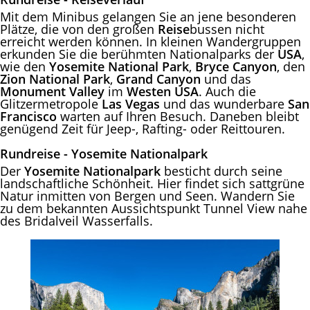
Mit dem Minibus gelangen Sie an jene besonderen
Plätze, die von den großen
Reise
bussen nicht
erreicht werden können. In kleinen Wandergruppen
erkunden Sie die berühmten Nationalparks der
USA
,
wie den
Yosemite National Park
,
Bryce Canyon
, den
Zion National Park
,
Grand Canyon
und das
Monument Valley
im
Westen USA
. Auch die
Glitzermetropole
Las Vegas
und das wunderbare
San
Francisco
warten auf Ihren Besuch. Daneben bleibt
genügend Zeit für Jeep-, Rafting- oder Reittouren.
Rundreise - Yosemite Nationalpark
Der
Yosemite Nationalpark
besticht durch seine
landschaftliche Schönheit. Hier findet sich sattgrüne
Natur inmitten von Bergen und Seen. Wandern Sie
zu dem bekannten Aussichtspunkt Tunnel View nahe
des Bridalveil Wasserfalls.