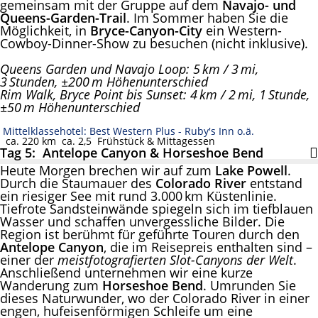
gemeinsam mit der Gruppe auf dem
Navajo- und
Queens-Garden-Trail
. Im Sommer haben Sie die
Möglichkeit, in
Bryce-Canyon-City
ein Western-
Cowboy-Dinner-Show zu besuchen (nicht inklusive).
Queens Garden und Navajo Loop: 5 km / 3 mi,
3 Stunden, ±200 m Höhenunterschied
Rim Walk, Bryce Point bis Sunset: 4 km / 2 mi, 1 Stunde,
±50 m Höhenunterschied
Mittelklassehotel: Best Western Plus - Ruby's Inn o.ä.
ca. 220 km
ca. 2,5
Frühstück & Mittagessen
Tag 5: Antelope Canyon & Horseshoe Bend
Heute Morgen brechen wir auf zum
Lake Powell
.
Durch die Staumauer des
Colorado River
entstand
ein riesiger See mit rund 3.000 km Küstenlinie.
Tiefrote Sandsteinwände spiegeln sich im tiefblauen
Wasser und schaffen unvergessliche Bilder. Die
Region ist berühmt für geführte Touren durch den
Antelope Canyon
, die im Reisepreis enthalten sind –
einer der
meistfotografierten Slot-Canyons der Welt
.
Anschließend unternehmen wir eine kurze
Wanderung zum
Horseshoe Bend
. Umrunden Sie
dieses Naturwunder, wo der Colorado River in einer
engen, hufeisenförmigen Schleife um eine