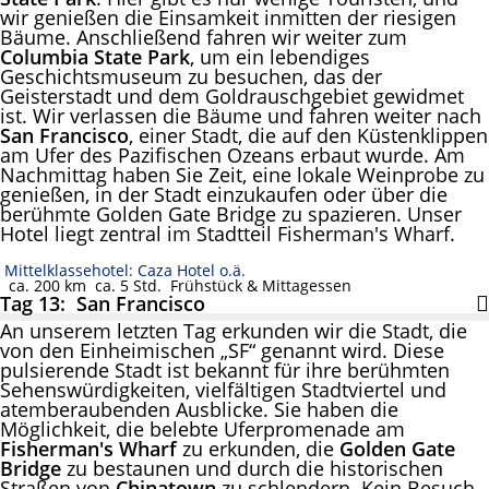
wir genießen die Einsamkeit inmitten der riesigen
Bäume. Anschließend fahren wir weiter zum
Columbia State Park
, um ein lebendiges
Geschichtsmuseum zu besuchen, das der
Geisterstadt und dem Goldrauschgebiet gewidmet
ist. Wir verlassen die Bäume und fahren weiter nach
San Francisco
, einer Stadt, die auf den Küstenklippen
am Ufer des Pazifischen Ozeans erbaut wurde. Am
Nachmittag haben Sie Zeit, eine lokale Weinprobe zu
genießen, in der Stadt einzukaufen oder über die
berühmte Golden Gate Bridge zu spazieren. Unser
Hotel liegt zentral im Stadtteil Fisherman's Wharf.
Mittelklassehotel: Caza Hotel o.ä.
ca. 200 km
ca. 5 Std.
Frühstück & Mittagessen
Tag 13: San Francisco
An unserem letzten Tag erkunden wir die Stadt, die
von den Einheimischen „SF“ genannt wird. Diese
pulsierende Stadt ist bekannt für ihre berühmten
Sehenswürdigkeiten, vielfältigen Stadtviertel und
atemberaubenden Ausblicke. Sie haben die
Möglichkeit, die belebte Uferpromenade am
Fisherman's Wharf
zu erkunden, die
Golden Gate
Bridge
zu bestaunen und durch die historischen
Straßen von
Chinatown
zu schlendern. Kein Besuch