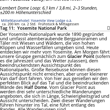
Lembert Dome Loop: 6,1 km / 3,8 mi, 2–3 Stunden,
±200 m Höhenunterschied
Mittelklassehotel: Yosemite View Lodge o.ä.
ca. 200 km
ca. 2 Std.
Frühstück & Mittagessen
Tag 11: Yosemite National Park
Der Yosemite-Nationalpark wurde 1890 gegründet
und umfasst atemberaubende Bergpanoramen und
Täler mit Wiesen und Wäldern, die von hohen
Klippen und Wasserfällen umgeben sind. Heute
entdecken wir mehr vom Yosemite. Am Morgen fährt
unsere Gruppe gemächlich zum
Glacier Point
(sofern
es die Jahreszeit und das Wetter zulassen), dem
beeindruckendsten Aussichtspunkt des
Nationalparks. Große Reisebusse können diesen
Aussichtspunkt nicht erreichen, aber unser kleinerer
Van darf dort fahren. Von hier aus genießen wir den
perfekten Blick auf das Tal und die beeindruckenden
Wände des
Half Dome
. Vom Glacier Point aus
werden drei sehr unterschiedliche Wanderungen
angeboten, die sich in Länge, Schwierigkeitsgrad und
Aussicht unterscheiden. Zwei dieser Wanderungen
führen hinunter ins Tal, eine führt entlang des
Randes. Alle Wanderungen sind