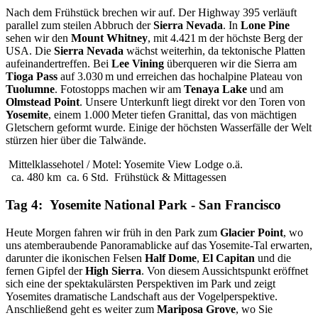
Nach dem Frühstück brechen wir auf. Der Highway 395 verläuft
parallel zum steilen Abbruch der
Sierra Nevada
. In
Lone Pine
sehen wir den
Mount Whitney
, mit 4.421 m der höchste Berg der
USA. Die
Sierra Nevada
wächst weiterhin, da tektonische Platten
aufeinandertreffen. Bei
Lee Vining
überqueren wir die Sierra am
Tioga Pass
auf 3.030 m und erreichen das hochalpine Plateau von
Tuolumne
. Fotostopps machen wir am
Tenaya Lake
und am
Olmstead Point
. Unsere Unterkunft liegt direkt vor den Toren von
Yosemite
, einem 1.000 Meter tiefen Granittal, das von mächtigen
Gletschern geformt wurde. Einige der höchsten Wasserfälle der Welt
stürzen hier über die Talwände.
Mittelklassehotel / Motel: Yosemite View Lodge o.ä.
ca. 480 km
ca. 6 Std.
Frühstück & Mittagessen
Tag 4: Yosemite National Park - San Francisco
Heute Morgen fahren wir früh in den Park zum
Glacier Point
, wo
uns atemberaubende Panoramablicke auf das Yosemite-Tal erwarten,
darunter die ikonischen Felsen
Half Dome
,
El Capitan
und die
fernen Gipfel der
High Sierra
. Von diesem Aussichtspunkt eröffnet
sich eine der spektakulärsten Perspektiven im Park und zeigt
Yosemites dramatische Landschaft aus der Vogelperspektive.
Anschließend geht es weiter zum
Mariposa Grove
, wo Sie