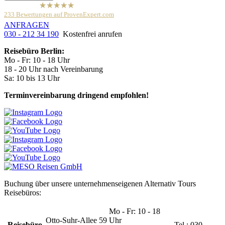
hat
4,79
von
233
Bewertungen auf ProvenExpert.com
5
Sternen
ANFRAGEN
030 - 212 34 190
Kostenfrei anrufen
Meso Reisen
Reiseveranstalter / Reisebüro
Anonym
Reisebüro Berlin:
Mo - Fr: 10 - 18 Uhr
18 - 20 Uhr nach Vereinbarung
Sa: 10 bis 13 Uhr
Terminvereinbarung dringend empfohlen!
Buchung über unsere unternehmenseigenen Alternativ Tours
Reisebüros:
Mo - Fr: 10 - 18
Otto-Suhr-Allee 59
Uhr
Reisebüro
Tel.: 030 -