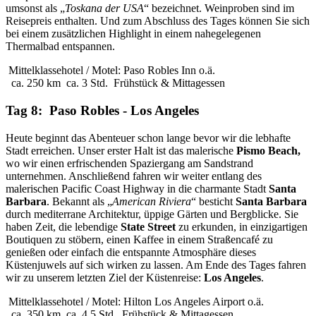
umsonst als „
Toskana der USA
“ bezeichnet. Weinproben sind im
Reisepreis enthalten. Und zum Abschluss des Tages können Sie sich
bei einem zusätzlichen Highlight in einem nahegelegenen
Thermalbad entspannen.
Mittelklassehotel / Motel: Paso Robles Inn o.ä.
ca. 250 km
ca. 3 Std.
Frühstück & Mittagessen
Tag 8: Paso Robles - Los Angeles
Heute beginnt das Abenteuer schon lange bevor wir die lebhafte
Stadt erreichen. Unser erster Halt ist das malerische
Pismo Beach,
wo wir einen erfrischenden Spaziergang am Sandstrand
unternehmen. Anschließend fahren wir weiter entlang des
malerischen Pacific Coast Highway in die charmante Stadt
Santa
Barbara
. Bekannt als „
American Riviera
“ besticht
Santa Barbara
durch mediterrane Architektur, üppige Gärten und Bergblicke. Sie
haben Zeit, die lebendige
State Street
zu erkunden, in einzigartigen
Boutiquen zu stöbern, einen Kaffee in einem Straßencafé zu
genießen oder einfach die entspannte Atmosphäre dieses
Küstenjuwels auf sich wirken zu lassen. Am Ende des Tages fahren
wir zu unserem letzten Ziel der Küstenreise:
Los Angeles
.
Mittelklassehotel / Motel: Hilton Los Angeles Airport o.ä.
ca. 350 km
ca. 4,5 Std.
Frühstück & Mittagessen