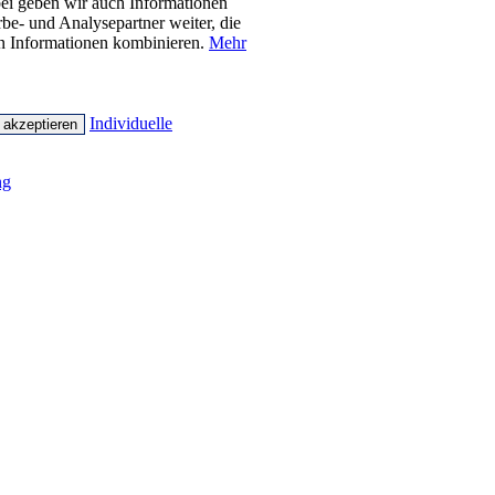
bei geben wir auch Informationen
be- und Analysepartner weiter, die
en Informationen kombinieren.
Mehr
Individuelle
 akzeptieren
ng