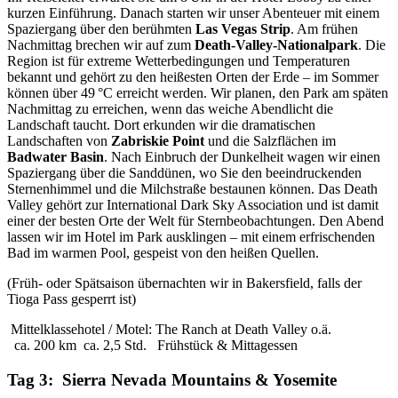
kurzen Einführung. Danach starten wir unser Abenteuer mit einem
Spaziergang über den berühmten
Las Vegas Strip
. Am frühen
Nachmittag brechen wir auf zum
Death-Valley-Nationalpark
. Die
Region ist für extreme Wetterbedingungen und Temperaturen
bekannt und gehört zu den heißesten Orten der Erde – im Sommer
können über 49 °C erreicht werden. Wir planen, den Park am späten
Nachmittag zu erreichen, wenn das weiche Abendlicht die
Landschaft taucht. Dort erkunden wir die dramatischen
Landschaften von
Zabriskie Point
und die Salzflächen im
Badwater Basin
. Nach Einbruch der Dunkelheit wagen wir einen
Spaziergang über die Sanddünen, wo Sie den beeindruckenden
Sternenhimmel und die Milchstraße bestaunen können. Das Death
Valley gehört zur International Dark Sky Association und ist damit
einer der besten Orte der Welt für Sternbeobachtungen. Den Abend
lassen wir im Hotel im Park ausklingen – mit einem erfrischenden
Bad im warmen Pool, gespeist von den heißen Quellen.
(Früh- oder Spätsaison übernachten wir in Bakersfield, falls der
Tioga Pass gesperrt ist)
Mittelklassehotel / Motel: The Ranch at Death Valley o.ä.
ca. 200 km
ca. 2,5 Std.
Frühstück & Mittagessen
Tag 3: Sierra Nevada Mountains & Yosemite