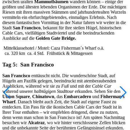
zwischen uralten
Mammutbäumen
wandern können – einige der
größten und ältesten lebenden Organismen der Erde. Die mächtigen
Riesen mit ihren massiven Stämmen und jahrhundertealten Wurzeln
vermitteln ein ehrfurchtgebietendes, einmaliges Erlebnis. Nach
diesem fantastischen Vormittag in der Natur fahren wir weiter in die
Stadt
San Francisco
, bekannt für ihre steilen Hügel, historischen
Cable Cars, vielfältigen Stadtviertel und die beeindruckenden
Ausblicke auf die
Golden Gate Bridge.
Mittelklassehotel / Motel: Caza Fisherman´s Wharf o.ä.
ca. 320 km
ca. 4 Std.
Frühstück & Mittagessen
Tag 5: San Francisco
San Francisco
enttäuscht nicht. Die wunderschöne Stadt, auf
Hügeln am Pazifik gelegen, beeindruckt mit atemberaubenden
Ausblicken, während wir sie
zu Fuß
und mit der
Cable Car
während unserer
halbtägigen Stadttour
erkunden. Sehen Sie den
Union Square
,
Chinatown
, das
Embarcadero
und
Fisherman’s
Wharf
. Danach bleibt auch Zeit, die Stadt auf eigene Faust zu
entdecken. Ein Pass für die ikonischen Cable Cars der Stadt ist in
Ihrer Tour enthalten – wir empfehlen dringend, diese zu nutzen,
denn wenn man schon in San Francisco ist! Am späten Nachmittag
besuchen wir
Alcatraz
, wo wir hinter verschlossene Zellen blicken
und die unbekannte Seite der berühmten Gefängnisinsel erkunden.