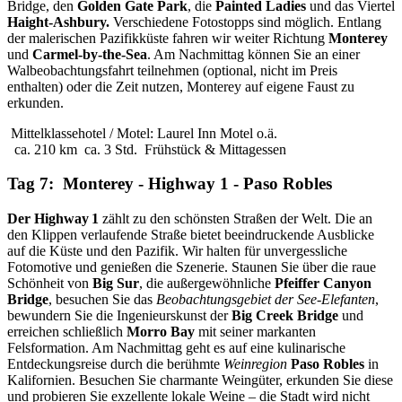
Bridge, den
Golden Gate Park
, die
Painted Ladies
und das Viertel
Haight-Ashbury.
Verschiedene Fotostopps sind möglich. Entlang
der malerischen Pazifikküste fahren wir weiter Richtung
Monterey
und
Carmel-by-the-Sea
. Am Nachmittag können Sie an einer
Walbeobachtungsfahrt teilnehmen (optional, nicht im Preis
enthalten) oder die Zeit nutzen, Monterey auf eigene Faust zu
erkunden.
Mittelklassehotel / Motel: Laurel Inn Motel o.ä.
ca. 210 km
ca. 3 Std.
Frühstück & Mittagessen
Tag 7: Monterey - Highway 1 - Paso Robles
Der Highway 1
zählt zu den schönsten Straßen der Welt. Die an
den Klippen verlaufende Straße bietet beeindruckende Ausblicke
auf die Küste und den Pazifik. Wir halten für unvergessliche
Fotomotive und genießen die Szenerie. Staunen Sie über die raue
Schönheit von
Big Sur
, die außergewöhnliche
Pfeiffer Canyon
Bridge
, besuchen Sie das
Beobachtungsgebiet der See-Elefanten
,
bewundern Sie die Ingenieurskunst der
Big Creek Bridge
und
erreichen schließlich
Morro Bay
mit seiner markanten
Felsformation. Am Nachmittag geht es auf eine kulinarische
Entdeckungsreise durch die berühmte
Weinregion
Paso Robles
in
Kalifornien. Besuchen Sie charmante Weingüter, erkunden Sie diese
und probieren Sie exzellente lokale Weine – die Stadt wird nicht