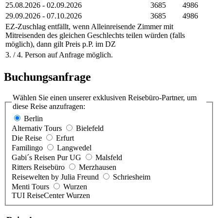
25.08.2026 - 02.09.2026
3685
4986
29.09.2026 - 07.10.2026
3685
4986
EZ-Zuschlag entfällt, wenn Alleinreisende Zimmer mit
Mitreisenden des gleichen Geschlechts teilen würden (falls
möglich), dann gilt Preis p.P. im DZ
3. / 4. Person auf Anfrage möglich.
Buchungsanfrage
Wählen Sie einen unserer exklusiven Reisebüro-Partner, um
diese Reise anzufragen:
Berlin
Alternativ Tours
Bielefeld
Die Reise
Erfurt
Familingo
Langwedel
Gabi´s Reisen Pur UG
Malsfeld
Ritters Reisebüro
Merzhausen
Reisewelten by Julia Freund
Schriesheim
Menti Tours
Wurzen
TUI ReiseCenter Wurzen