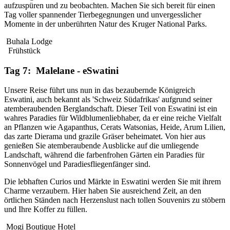
aufzuspüren und zu beobachten. Machen Sie sich bereit für einen
Tag voller spannender Tierbegegnungen und unvergesslicher
Momente in der unberührten Natur des Kruger National Parks.
Buhala Lodge
Frühstück
Tag 7: Malelane - eSwatini
Unsere Reise führt uns nun in das bezaubernde Königreich
Eswatini, auch bekannt als 'Schweiz Südafrikas' aufgrund seiner
atemberaubenden Berglandschaft. Dieser Teil von Eswatini ist ein
wahres Paradies für Wildblumenliebhaber, da er eine reiche Vielfalt
an Pflanzen wie Agapanthus, Cerats Watsonias, Heide, Arum Lilien,
das zarte Dierama und grazile Gräser beheimatet. Von hier aus
genießen Sie atemberaubende Ausblicke auf die umliegende
Landschaft, während die farbenfrohen Gärten ein Paradies für
Sonnenvögel und Paradiesfliegenfänger sind.
Die lebhaften Curios und Märkte in Eswatini werden Sie mit ihrem
Charme verzaubern. Hier haben Sie ausreichend Zeit, an den
örtlichen Ständen nach Herzenslust nach tollen Souvenirs zu stöbern
und Ihre Koffer zu füllen.
Mogi Boutique Hotel