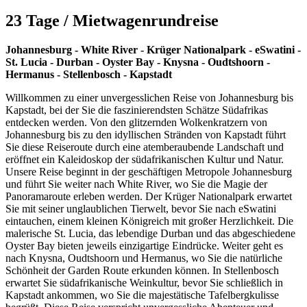
23 Tage / Mietwagenrundreise
Johannesburg - White River - Krüger Nationalpark - eSwatini -
St. Lucia - Durban - Oyster Bay - Knysna - Oudtshoorn -
Hermanus - Stellenbosch - Kapstadt
Willkommen zu einer unvergesslichen Reise von Johannesburg bis
Kapstadt, bei der Sie die faszinierendsten Schätze Südafrikas
entdecken werden. Von den glitzernden Wolkenkratzern von
Johannesburg bis zu den idyllischen Stränden von Kapstadt führt
Sie diese Reiseroute durch eine atemberaubende Landschaft und
eröffnet ein Kaleidoskop der südafrikanischen Kultur und Natur.
Unsere Reise beginnt in der geschäftigen Metropole Johannesburg
und führt Sie weiter nach White River, wo Sie die Magie der
Panoramaroute erleben werden. Der Krüger Nationalpark erwartet
Sie mit seiner unglaublichen Tierwelt, bevor Sie nach eSwatini
eintauchen, einem kleinen Königreich mit großer Herzlichkeit. Die
malerische St. Lucia, das lebendige Durban und das abgeschiedene
Oyster Bay bieten jeweils einzigartige Eindrücke. Weiter geht es
nach Knysna, Oudtshoorn und Hermanus, wo Sie die natürliche
Schönheit der Garden Route erkunden können. In Stellenbosch
erwartet Sie südafrikanische Weinkultur, bevor Sie schließlich in
Kapstadt ankommen, wo Sie die majestätische Tafelbergkulisse