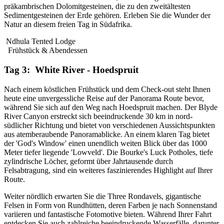
präkambrischen Dolomitgesteinen, die zu den zweitältesten
Sedimentgesteinen der Erde gehören. Erleben Sie die Wunder der
Natur an diesem freien Tag in Südafrika.
Ndhula Tented Lodge
Frühstück & Abendessen
Tag 3: White River - Hoedspruit
Nach einem köstlichen Frühstück und dem Check-out steht Ihnen
heute eine unvergessliche Reise auf der Panorama Route bevor,
während Sie sich auf den Weg nach Hoedspruit machen. Der Blyde
River Canyon erstreckt sich beeindruckende 30 km in nord-
südlicher Richtung und bietet von verschiedenen Aussichtspunkten
aus atemberaubende Panoramablicke. An einem klaren Tag bietet
der 'God's Window' einen unendlich weiten Blick über das 1000
Meter tiefer liegende 'Lowveld'. Die Bourke's Luck Potholes, tiefe
zylindrische Löcher, geformt über Jahrtausende durch
Felsabtragung, sind ein weiteres faszinierendes Highlight auf Ihrer
Route.
Weiter nördlich erwarten Sie die Three Rondavels, gigantische
Felsen in Form von Rundhütten, deren Farben je nach Sonnenstand
variieren und fantastische Fotomotive bieten. Während Ihrer Fahrt
entdecken Sie auch zahlreiche beeindruckende Wasserfälle, darunter