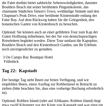
die Fahrt dorthin bietet zahlreiche Sehenswürdigkeiten, darunter
Boulders Beach mit seiner berühmten Pinguinkolonie, das
charmante Städtchen Simon's Town, weitläufige Strände und den
Chapman's Peak Drive, eine berühmte Küstenstraße entlang der
False Bay. Auf dem Rückweg haben Sie die Gelegenheit, den
botanischen Garten von Kirstenbosch zu besuchen.
Optional: Sie können auch an einer geführten Tour zum Kap der
Guten Hoffnung teilnehmen, bei der Sie von deutschsprachigen
Reiseleitern begleitet werden. Diese Tour umfasst die Kapspitze,
Boulders Beach und den Kirstenbosch Garden, um Ihr Erlebnis
noch unvergesslicher zu gestalten.
3 On Camps Bay Boutique Hotel
Frühstück
Tag 22: Kapstadt
Der heutige Tag steht Ihnen zur freien Verfügung, und wir
empfehlen Ihnen, einen Ausflug zur Robbeninsel in Betracht zu
ziehen (bitte beachten Sie, dass eine vorherige Buchung erforderlich
ist).
Optional: Robben Island (oder auf Afrikaans: Robben Island) liegt
etwa zwölf Kilometer vor der Küste von Kapstadt und war einst ein