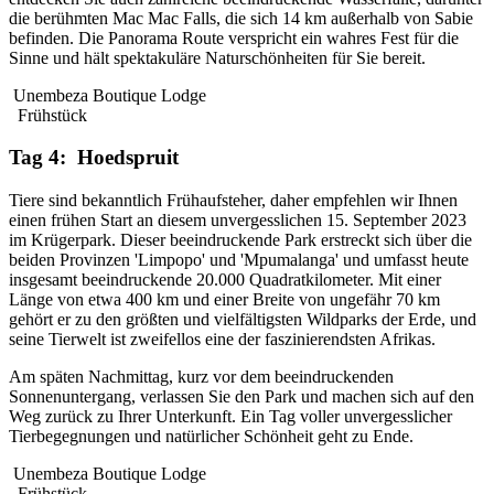
die berühmten Mac Mac Falls, die sich 14 km außerhalb von Sabie
befinden. Die Panorama Route verspricht ein wahres Fest für die
Sinne und hält spektakuläre Naturschönheiten für Sie bereit.
Unembeza Boutique Lodge
Frühstück
Tag 4: Hoedspruit
Tiere sind bekanntlich Frühaufsteher, daher empfehlen wir Ihnen
einen frühen Start an diesem unvergesslichen 15. September 2023
im Krügerpark. Dieser beeindruckende Park erstreckt sich über die
beiden Provinzen 'Limpopo' und 'Mpumalanga' und umfasst heute
insgesamt beeindruckende 20.000 Quadratkilometer. Mit einer
Länge von etwa 400 km und einer Breite von ungefähr 70 km
gehört er zu den größten und vielfältigsten Wildparks der Erde, und
seine Tierwelt ist zweifellos eine der faszinierendsten Afrikas.
Am späten Nachmittag, kurz vor dem beeindruckenden
Sonnenuntergang, verlassen Sie den Park und machen sich auf den
Weg zurück zu Ihrer Unterkunft. Ein Tag voller unvergesslicher
Tierbegegnungen und natürlicher Schönheit geht zu Ende.
Unembeza Boutique Lodge
Frühstück