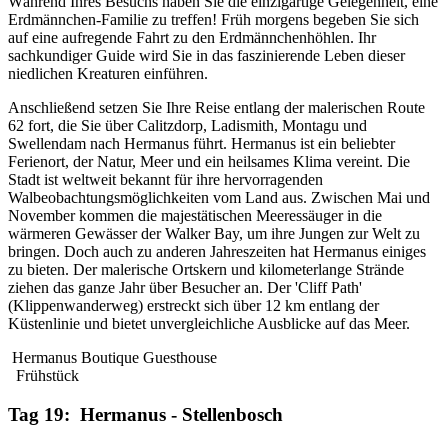
Während Ihres Besuchs haben Sie die einzigartige Gelegenheit, eine
Erdmännchen-Familie zu treffen! Früh morgens begeben Sie sich
auf eine aufregende Fahrt zu den Erdmännchenhöhlen. Ihr
sachkundiger Guide wird Sie in das faszinierende Leben dieser
niedlichen Kreaturen einführen.
Anschließend setzen Sie Ihre Reise entlang der malerischen Route
62 fort, die Sie über Calitzdorp, Ladismith, Montagu und
Swellendam nach Hermanus führt. Hermanus ist ein beliebter
Ferienort, der Natur, Meer und ein heilsames Klima vereint. Die
Stadt ist weltweit bekannt für ihre hervorragenden
Walbeobachtungsmöglichkeiten vom Land aus. Zwischen Mai und
November kommen die majestätischen Meeressäuger in die
wärmeren Gewässer der Walker Bay, um ihre Jungen zur Welt zu
bringen. Doch auch zu anderen Jahreszeiten hat Hermanus einiges
zu bieten. Der malerische Ortskern und kilometerlange Strände
ziehen das ganze Jahr über Besucher an. Der 'Cliff Path'
(Klippenwanderweg) erstreckt sich über 12 km entlang der
Küstenlinie und bietet unvergleichliche Ausblicke auf das Meer.
Hermanus Boutique Guesthouse
Frühstück
Tag 19: Hermanus - Stellenbosch