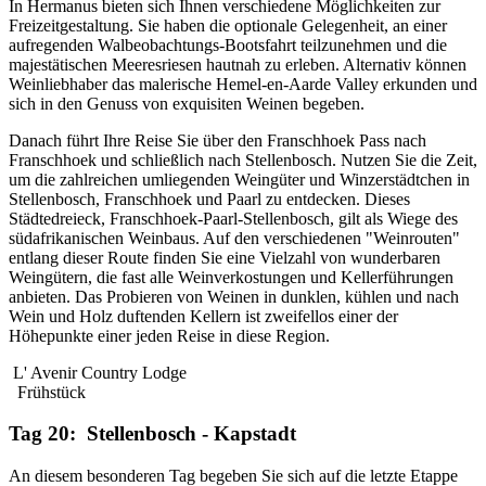
In Hermanus bieten sich Ihnen verschiedene Möglichkeiten zur
Freizeitgestaltung. Sie haben die optionale Gelegenheit, an einer
aufregenden Walbeobachtungs-Bootsfahrt teilzunehmen und die
majestätischen Meeresriesen hautnah zu erleben. Alternativ können
Weinliebhaber das malerische Hemel-en-Aarde Valley erkunden und
sich in den Genuss von exquisiten Weinen begeben.
Danach führt Ihre Reise Sie über den Franschhoek Pass nach
Franschhoek und schließlich nach Stellenbosch. Nutzen Sie die Zeit,
um die zahlreichen umliegenden Weingüter und Winzerstädtchen in
Stellenbosch, Franschhoek und Paarl zu entdecken. Dieses
Städtedreieck, Franschhoek-Paarl-Stellenbosch, gilt als Wiege des
südafrikanischen Weinbaus. Auf den verschiedenen "Weinrouten"
entlang dieser Route finden Sie eine Vielzahl von wunderbaren
Weingütern, die fast alle Weinverkostungen und Kellerführungen
anbieten. Das Probieren von Weinen in dunklen, kühlen und nach
Wein und Holz duftenden Kellern ist zweifellos einer der
Höhepunkte einer jeden Reise in diese Region.
L' Avenir Country Lodge
Frühstück
Tag 20: Stellenbosch - Kapstadt
An diesem besonderen Tag begeben Sie sich auf die letzte Etappe