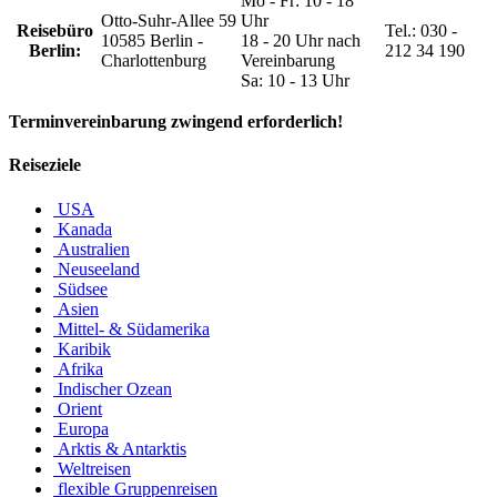
Mo - Fr: 10 - 18
Otto-Suhr-Allee 59
Uhr
Reisebüro
Tel.: 030 -
10585 Berlin -
18 - 20 Uhr nach
Berlin:
212 34 190
Charlottenburg
Vereinbarung
Sa: 10 - 13 Uhr
Terminvereinbarung zwingend erforderlich!
Reiseziele
USA
Kanada
Australien
Neuseeland
Südsee
Asien
Mittel- & Südamerika
Karibik
Afrika
Indischer Ozean
Orient
Europa
Arktis & Antarktis
Weltreisen
flexible Gruppenreisen