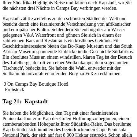
Ihrer Südafrika Highlights Reise und fahren nach Kapstadt, wo Sie
die nächsten drei Nächte in Camps Bay verbringen werden.
Kapstadt zählt zweifellos zu den schönsten Städten der Welt und
besticht durch eine faszinierende Verschmelzung von afrikanischer
und europäischer Kultur. Schlendern Sie entlang der am Wasser
gelegenen V&A Waterfront und gönnen Sie sich in einem der
zahlreichen Bars und Restaurants ein köstliches Getränk. Für
Geschichtsinteressierte bieten das Bo-Kaap Museum und das South
African Museum spannende Einblicke in die Geschichte Südafrikas.
Ein absolutes Muss an einem windstillen, klaren Tag ist der Besuch
des Tafelbergs, der oft von einer Wolkenkappe, dem sogenannten
'Tischtuch', bedeckt ist. Sie haben die Wahl, entweder mit der
Seilbahn hinaufzufahren oder den Berg zu Fuß zu erklimmen.
3 On Camps Bay Boutique Hotel
Frühstück
Tag 21: Kapstadt
Sie haben die Möglichkeit, den Tag mit einer faszinierenden
Peninsula-Tour zum Kap der Guten Hoffnung zu beginnen, einem
atemberaubenden Höhepunkt Ihrer Südafrika-Reise. Das berühmte
Kap befindet sich inmitten des beeindruckenden Cape Peninsula
National Park, der sich auf fast 8.000 Hektar erstreckt. Schon allein