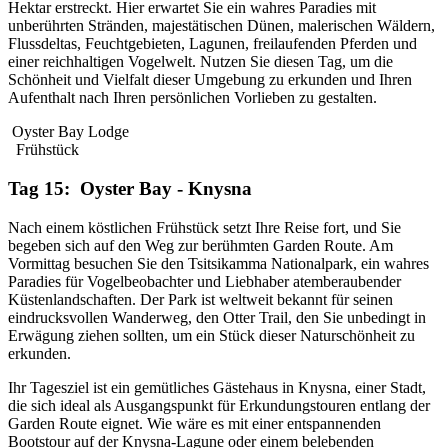
Hektar erstreckt. Hier erwartet Sie ein wahres Paradies mit
unberührten Stränden, majestätischen Dünen, malerischen Wäldern,
Flussdeltas, Feuchtgebieten, Lagunen, freilaufenden Pferden und
einer reichhaltigen Vogelwelt. Nutzen Sie diesen Tag, um die
Schönheit und Vielfalt dieser Umgebung zu erkunden und Ihren
Aufenthalt nach Ihren persönlichen Vorlieben zu gestalten.
Oyster Bay Lodge
Frühstück
Tag 15: Oyster Bay - Knysna
Nach einem köstlichen Frühstück setzt Ihre Reise fort, und Sie
begeben sich auf den Weg zur berühmten Garden Route. Am
Vormittag besuchen Sie den Tsitsikamma Nationalpark, ein wahres
Paradies für Vogelbeobachter und Liebhaber atemberaubender
Küstenlandschaften. Der Park ist weltweit bekannt für seinen
eindrucksvollen Wanderweg, den Otter Trail, den Sie unbedingt in
Erwägung ziehen sollten, um ein Stück dieser Naturschönheit zu
erkunden.
Ihr Tagesziel ist ein gemütliches Gästehaus in Knysna, einer Stadt,
die sich ideal als Ausgangspunkt für Erkundungstouren entlang der
Garden Route eignet. Wie wäre es mit einer entspannenden
Bootstour auf der Knysna-Lagune oder einem belebenden