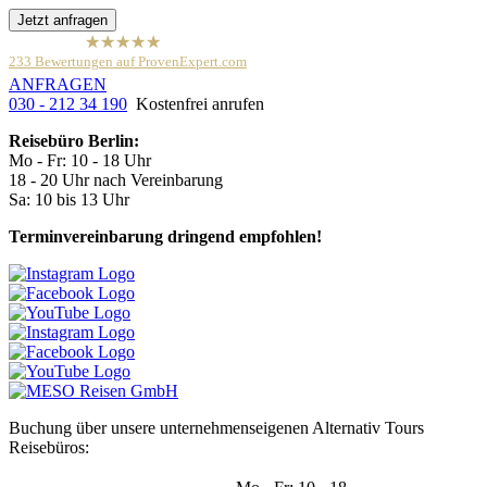
Jetzt anfragen
hat
4,79
von
233
Bewertungen auf ProvenExpert.com
5
Sternen
ANFRAGEN
030 - 212 34 190
Kostenfrei anrufen
Meso Reisen
Reiseveranstalter / Reisebüro
Anonym
Reisebüro Berlin:
Mo - Fr: 10 - 18 Uhr
18 - 20 Uhr nach Vereinbarung
Sa: 10 bis 13 Uhr
Terminvereinbarung dringend empfohlen!
Buchung über unsere unternehmenseigenen Alternativ Tours
Reisebüros: