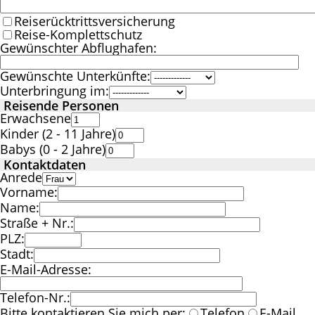
Reiserücktrittsversicherung
Reise-Komplettschutz
Gewünschter Abflughafen:
Gewünschte Unterkünfte:
Unterbringung im:
Reisende Personen
Erwachsene
Kinder (2 - 11 Jahre)
Babys (0 - 2 Jahre)
Kontaktdaten
Anrede
Vorname:
Name:
Straße + Nr.:
PLZ:
Stadt:
E-Mail-Adresse:
Telefon-Nr.:
Bitte kontaktieren Sie mich per:
Telefon
E-Mail