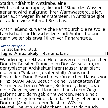
Stadtrundfahrt in Antsirabe, eine
Wirtschaftsmetropole, die auch "Stadt des Wassers"
genannt wird, aufgrund ihrer Warmwasserquellen,
aber auch wegen ihrer Kraterseen. In Antsirabe gibt
es zudem viele Fahrrad-Rikschas.
Anschließend kurvenreiche Fahrt durch die reizvolle
Landschaft zur Holzschnitzerstadt Ambositra und
dann weiter bis etwa 10 km vor Fianarantsoa.
Ambalakely o.ä.
ca. 230 km
Frühstück
Tag 5: Ambalakely - Ranomafana
Wanderung direkt vom Hotel aus zu einem typischen
Dorf der Betsileo Ethnie, dem Dorf Antsolaitra, mit
der typischen Architektur ihrer Häuser. Man sieht
u.a. einen "Valabe" (lokaler Stall), Zebus und
Reisfelder. Dann Besuch des königlichen Hauses von
Prinz RAMAHARO. Besuch kleiner Werkstätten für
Schmiedearbeiten, Weben, Reifenrecycling, sowie
einer Ziegelei, wo in Handarbeit aus Lehm Ziegel
geformt und dann gebrannt werden. Man erhält
auch einen guten Einblick in das Alltagsleben in den
Dörfern (Arbeit auf dem Reisfeld, Wäsche,
Herstellung von Kohlekochern). Es hat dort auch