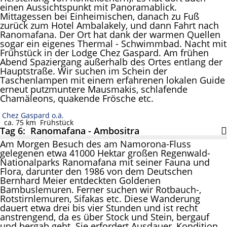
einen Aussichtspunkt mit Panoramablick.
Mittagessen bei Einheimischen, danach zu Fuß
zurück zum Hotel Ambalakely, und dann Fahrt nach
Ranomafana. Der Ort hat dank der warmen Quellen
sogar ein eigenes Thermal - Schwimmbad. Nacht mit
Frühstück in der Lodge Chez Gaspard. Am frühen
Abend Spaziergang außerhalb des Ortes entlang der
Hauptstraße. Wir suchen im Schein der
Taschenlampen mit einem erfahrenen lokalen Guide
erneut putzmuntere Mausmakis, schlafende
Chamäleons, quakende Frösche etc.
Chez Gaspard o.ä.
ca. 75 km
Frühstück
Tag 6: Ranomafana - Ambositra
Am Morgen Besuch des am Namorona-Fluss
gelegenen etwa 41000 Hektar großen Regenwald-
Nationalparks Ranomafana mit seiner Fauna und
Flora, darunter den 1986 von dem Deutschen
Bernhard Meier entdeckten Goldenen
Bambuslemuren. Ferner suchen wir Rotbauch-,
Rotstirnlemuren, Sifakas etc. Diese Wanderung
dauert etwa drei bis vier Stunden und ist recht
anstrengend, da es über Stock und Stein, bergauf
und bergab geht. Sie erfordert Ausdauer, Kondition