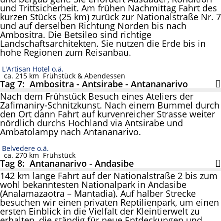
und Trittsicherheit. Am frühen Nachmittag Fahrt des
kurzen Stücks (25 km) zurück zur Nationalstraße Nr. 7
und auf derselben Richtung Norden bis nach
Ambositra. Die Betsileo sind richtige
Landschaftsarchitekten. Sie nutzen die Erde bis in
hohe Regionen zum Reisanbau.
L'Artisan Hotel o.ä.
ca. 215 km
Frühstück & Abendessen
Tag 7: Ambositra - Antsirabe - Antananarivo
Nach dem Frühstück Besuch eines Ateliers der
Zafimaniry-Schnitzkunst. Nach einem Bummel durch
den Ort dann Fahrt auf kurvenreicher Strasse weiter
nördlich durchs Hochland via Antsirabe und
Ambatolampy nach Antananarivo.
Belvedere o.ä.
ca. 270 km
Frühstück
Tag 8: Antananarivo - Andasibe
142 km lange Fahrt auf der Nationalstraße 2 bis zum
wohl bekanntesten Nationalpark in Andasibe
(Analamazaotra – Mantadia). Auf halber Strecke
besuchen wir einen privaten Reptilienpark, um einen
ersten Einblick in die Vielfalt der Kleintierwelt zu
erhalten, die ständig für neue Entdeckungen und