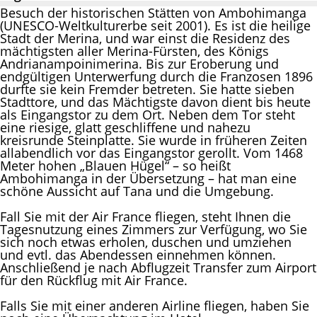
Besuch der historischen Stätten von Ambohimanga
(UNESCO-Weltkulturerbe seit 2001). Es ist die heilige
Stadt der Merina, und war einst die Residenz des
mächtigsten aller Merina-Fürsten, des Königs
Andrianampoinimerina. Bis zur Eroberung und
endgültigen Unterwerfung durch die Franzosen 1896
durfte sie kein Fremder betreten. Sie hatte sieben
Stadttore, und das Mächtigste davon dient bis heute
als Eingangstor zu dem Ort. Neben dem Tor steht
eine riesige, glatt geschliffene und nahezu
kreisrunde Steinplatte. Sie wurde in früheren Zeiten
allabendlich vor das Eingangstor gerollt. Vom 1468
Meter hohen „Blauen Hügel“ – so heißt
Ambohimanga in der Übersetzung – hat man eine
schöne Aussicht auf Tana und die Umgebung.
Fall Sie mit der Air France fliegen, steht Ihnen die
Tagesnutzung eines Zimmers zur Verfügung, wo Sie
sich noch etwas erholen, duschen und umziehen
und evtl. das Abendessen einnehmen können.
Anschließend je nach Abflugzeit Transfer zum Airport
für den Rückflug mit Air France.
Falls Sie mit einer anderen Airline fliegen, haben Sie