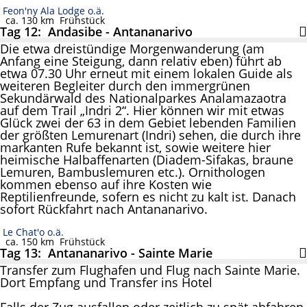
Feon'ny Ala Lodge o.ä.
ca. 130 km
Frühstück
Tag 12: Andasibe - Antananarivo
Die etwa dreistündige Morgenwanderung (am
Anfang eine Steigung, dann relativ eben) führt ab
etwa 07.30 Uhr erneut mit einem lokalen Guide als
weiteren Begleiter durch den immergrünen
Sekundärwald des Nationalparkes Analamazaotra
auf dem Trail „Indri 2“. Hier können wir mit etwas
Glück zwei der 63 in dem Gebiet lebenden Familien
der größten Lemurenart (Indri) sehen, die durch ihre
markanten Rufe bekannt ist, sowie weitere hier
heimische Halbaffenarten (Diadem-Sifakas, braune
Lemuren, Bambuslemuren etc.). Ornithologen
kommen ebenso auf ihre Kosten wie
Reptilienfreunde, sofern es nicht zu kalt ist. Danach
sofort Rückfahrt nach Antananarivo.
Le Chat'o o.ä.
ca. 150 km
Frühstück
Tag 13: Antananarivo - Sainte Marie
Transfer zum Flughafen und Flug nach Sainte Marie.
Dort Empfang und Transfer ins Hotel
Falls der Zug ausfallen oder zeitlich zu spät abfahren