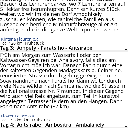
Besuch des Lemurenparkes, wo 7 Lemurenarten auf
5 Hektar frei herumhüpfen. Dann ein kurzes Stück
weiter, wo wir im kleinen Dorf Ambohikely
zuschauen können, wie zahlreiche Familien aus
Dosenblech herrliche Miniaturfahrzeuge aller Art
anfertigen, die in die ganze Welt exportiert werden.
Kintana Fleuron o.ä.
ca. 120 km
Frühstück
Tag 3: Ampefy - Faratsiho - Antsirabe
Früh am Morgen zum Wasserfall oder den
Kaltwasser-Geysiren bei Analavory, falls dies am
Vortag nicht möglich war. Danach Fahrt durch eine
der kältesten Gegenden Madagaskars auf einer neu
renovierten Strasse durch gebirgige Gegend über
Soavinandriana nach Faratsiho, dann weiter durch
viele Nadelwälder nach Sambaina, wo die Strasse in
die Nationalstrasse Nr. 7 mündet. In dieser Gegend
wird auch viel Reis angebaut, zum Teil in kunstvoll
angelegten Terrassenfeldern an den Hängen. Dann
Fahrt nach Antsirabe (37 km).
Flower Palace o.ä.
ca. 155 km km
Frühstück
Tag 4: Antsirabe - Ambositra - Ambalakely