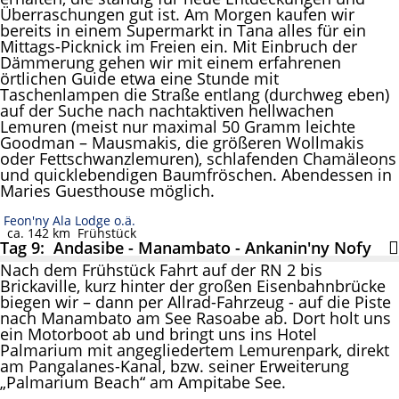
Überraschungen gut ist. Am Morgen kaufen wir
bereits in einem Supermarkt in Tana alles für ein
Mittags-Picknick im Freien ein. Mit Einbruch der
Dämmerung gehen wir mit einem erfahrenen
örtlichen Guide etwa eine Stunde mit
Taschenlampen die Straße entlang (durchweg eben)
auf der Suche nach nachtaktiven hellwachen
Lemuren (meist nur maximal 50 Gramm leichte
Goodman – Mausmakis, die größeren Wollmakis
oder Fettschwanzlemuren), schlafenden Chamäleons
und quicklebendigen Baumfröschen. Abendessen in
Maries Guesthouse möglich.
Feon'ny Ala Lodge o.ä.
ca. 142 km
Frühstück
Tag 9: Andasibe - Manambato - Ankanin'ny Nofy
Nach dem Frühstück Fahrt auf der RN 2 bis
Brickaville, kurz hinter der großen Eisenbahnbrücke
biegen wir – dann per Allrad-Fahrzeug - auf die Piste
nach Manambato am See Rasoabe ab. Dort holt uns
ein Motorboot ab und bringt uns ins Hotel
Palmarium mit angegliedertem Lemurenpark, direkt
am Pangalanes-Kanal, bzw. seiner Erweiterung
„Palmarium Beach“ am Ampitabe See.