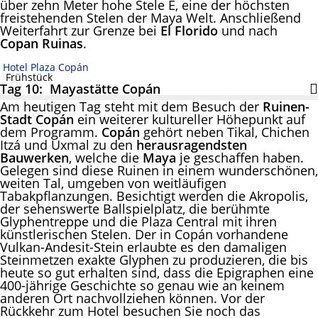
über zehn Meter hohe Stele E, eine der höchsten
freistehenden Stelen der Maya Welt. Anschließend
Weiterfahrt zur Grenze bei
El Florido
und nach
Copan Ruinas
.
Hotel Plaza Copán
Frühstück
Tag 10: Mayastätte Copán
Am heutigen Tag steht mit dem Besuch der
Ruinen-
Stadt Copán
ein weiterer kultureller Höhepunkt auf
dem Programm.
Copán
gehört neben Tikal, Chichen
Itzá und Uxmal zu den
herausragendsten
Bauwerken
, welche die
Maya
je geschaffen haben.
Gelegen sind diese Ruinen in einem wunderschönen,
weiten Tal, umgeben von weitläufigen
Tabakpflanzungen. Besichtigt werden die Akropolis,
der sehenswerte Ballspielplatz, die berühmte
Glyphentreppe und die Plaza Central mit ihren
künstlerischen Stelen. Der in Copán vorhandene
Vulkan-Andesit-Stein erlaubte es den damaligen
Steinmetzen exakte Glyphen zu produzieren, die bis
heute so gut erhalten sind, dass die Epigraphen eine
400-jährige Geschichte so genau wie an keinem
anderen Ort nachvollziehen können. Vor der
Rückkehr zum Hotel besuchen Sie noch das