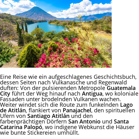
Eine Reise wie ein aufgeschlagenes Geschichtsbuch,
dessen Seiten nach Vulkanasche und Regenwald
duften: Von der pulsierenden Metropole
Guatemala
City
führt der Weg hinauf nach
Antigua
, wo koloniale
Fassaden unter brodelnden Vulkanen wachen.
Weiter windet sich die Route zum funkelnden
Lago
de Atitlán
, flankiert von
Panajachel
, den spirituellen
Ufern von
Santiago Atitlán
und den
farbenprächtigen Dörfern
San Antonio
und
Santa
Catarina Palopó
, wo indigene Webkunst die Häuser
wie bunte Stickereien umhüllt.