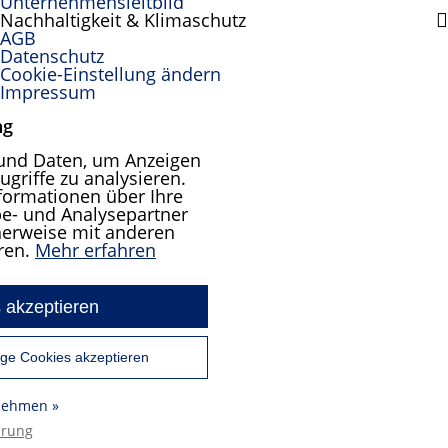
Unternehmensleitbild
Nachhaltigkeit & Klimaschutz
AGB
Datenschutz
Cookie-Einstellung ändern
Impressum
ng
und Daten, um Anzeigen
ugriffe zu analysieren.
formationen über Ihre
e- und Analysepartner
cherweise mit anderen
ren.
Mehr erfahren
 akzeptieren
ge Cookies akzeptieren
rnehmen »
ärung