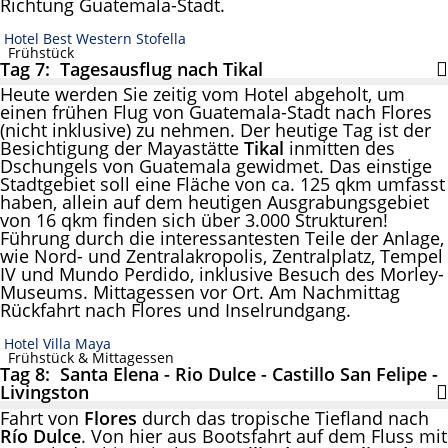
Richtung Guatemala-Stadt.
Hotel Best Western Stofella
Frühstück
Tag 7: Tagesausflug nach Tikal
Heute werden Sie zeitig vom Hotel abgeholt, um
einen frühen Flug von Guatemala-Stadt nach Flores
(nicht inklusive) zu nehmen. Der heutige Tag ist der
Besichtigung der Mayastätte
Tikal
inmitten des
Dschungels von Guatemala gewidmet. Das einstige
Stadtgebiet soll eine Fläche von ca. 125 qkm umfasst
haben, allein auf dem heutigen Ausgrabungsgebiet
von 16 qkm finden sich über 3.000 Strukturen!
Führung durch die interessantesten Teile der Anlage,
wie Nord- und Zentralakropolis, Zentralplatz, Tempel
IV und Mundo Perdido, inklusive Besuch des Morley-
Museums. Mittagessen vor Ort. Am Nachmittag
Rückfahrt nach Flores und Inselrundgang.
Hotel Villa Maya
Frühstück & Mittagessen
Tag 8: Santa Elena - Rio Dulce - Castillo San Felipe -
Livingston
Fahrt von
Flores
durch das tropische Tiefland nach
Río Dulce
. Von hier aus Bootsfahrt auf dem Fluss mit