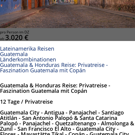
pro Person im DZ
3.020 €
ab
Lateinamerika Reisen
Guatemala
Länderkombinationen
Guatemala & Honduras Reise: Privatreise -
Faszination Guatemala mit Copán
Guatemala & Honduras Reise: Privatreise -
Faszination Guatemala mit Copán
12 Tage / Privatreise
Guatemala City - Antigua - Panajachel - Santiago
Atitlán - San Antonio Palopó & Santa Catarina
Palopó - Panajachel - Quetzaltenango - Almolonga &
Zunil - San Francisco El Alto - Guatemala City -
Flores - Mayastätte Tikal - Copán - Guatemala City