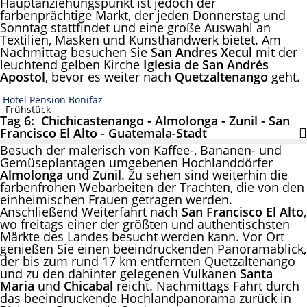
Hauptanziehungspunkt ist jedoch der
farbenprächtige Markt, der jeden Donnerstag und
Sonntag stattfindet und eine große Auswahl an
Textilien, Masken und Kunsthandwerk bietet. Am
Nachmittag besuchen Sie
San Andres Xecul
mit der
leuchtend gelben Kirche
Iglesia de San Andrés
Apostol
, bevor es weiter nach
Quetzaltenango
geht.
Hotel Pension Bonifaz
Frühstück
Tag 6: Chichicastenango - Almolonga - Zunil - San
Francisco El Alto - Guatemala-Stadt
Besuch der malerisch von Kaffee-, Bananen- und
Gemüseplantagen umgebenen Hochlanddörfer
Almolonga
und
Zunil
. Zu sehen sind weiterhin die
farbenfrohen Webarbeiten der Trachten, die von den
einheimischen Frauen getragen werden.
Anschließend Weiterfahrt nach
San Francisco El Alto
,
wo freitags einer der größten und authentischsten
Märkte des Landes besucht werden kann. Vor Ort
genießen Sie einen beeindruckenden Panoramablick,
der bis zum rund 17 km entfernten Quetzaltenango
und zu den dahinter gelegenen Vulkanen
Santa
Maria
und
Chicabal
reicht. Nachmittags Fahrt durch
das beeindruckende Hochlandpanorama zurück in