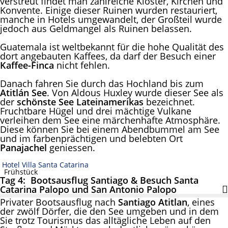
verstreut findet man zahlreiche Klöster, Kirchen und
Konvente. Einige dieser Ruinen wurden restauriert,
manche in Hotels umgewandelt, der Großteil wurde
jedoch aus Geldmangel als Ruinen belassen.
Guatemala ist weltbekannt für die hohe Qualität des
dort angebauten Kaffees, da darf der Besuch einer
Kaffee-Finca
nicht fehlen.
Danach fahren Sie durch das Hochland bis zum
Atitlán See
. Von Aldous Huxley wurde dieser See als
der
schönste See Lateinamerikas
bezeichnet.
Fruchtbare Hügel und drei mächtige Vulkane
verleihen dem See eine märchenhafte Atmosphäre.
Diese können Sie bei einem Abendbummel am See
und im farbenprächtigen und belebten Ort
Panajachel
geniessen.
Hotel Villa Santa Catarina
Frühstück
Tag 4: Bootsausflug Santiago & Besuch Santa
Catarina Palopo und San Antonio Palopo
Privater Bootsausflug nach
Santiago Atitlan
, eines
der zwölf Dörfer, die den See umgeben und in dem
Sie trotz Tourismus das alltägliche Leben auf den