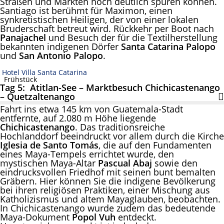
Straßen und Märkten noch deutlich spüren können.
Santiago ist berühmt für Maximon, einen
synkretistischen Heiligen, der von einer lokalen
Bruderschaft betreut wird. Rückkehr per Boot nach
Panajachel
und Besuch der für die Textilherstellung
bekannten indigenen Dörfer
Santa Catarina Palopo
und
San Antonio Palopo
.
Hotel Villa Santa Catarina
Frühstück
Tag 5: Atitlan-See – Marktbesuch Chichicastenango
– Quetzaltenango
Fahrt ins etwa 145 km von Guatemala-Stadt
entfernte, auf 2.080 m Höhe liegende
Chichicastenango
. Das traditionsreiche
Hochlanddorf beeindruckt vor allem durch die Kirche
Iglesia de Santo Tomás
, die auf den Fundamenten
eines Maya-Tempels errichtet wurde, den
mystischen Maya-Altar
Pascual Abaj
sowie den
eindrucksvollen Friedhof mit seinen bunt bemalten
Gräbern. Hier können Sie die indigene Bevölkerung
bei ihren religiösen Praktiken, einer Mischung aus
Katholizismus und altem Mayaglauben, beobachten.
In Chichicastenango wurde zudem das bedeutende
Maya-Dokument
Popol Vuh
entdeckt.