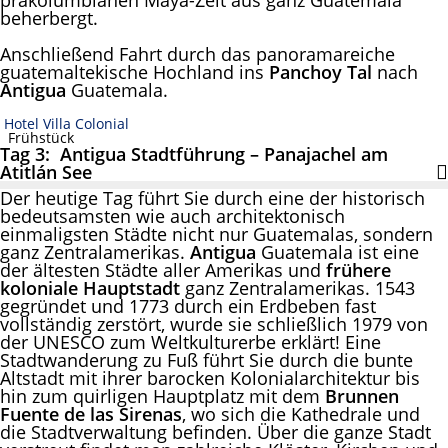
präkolumbianen Maya-Zeit aus ganz Guatemala
beherbergt.
Anschließend Fahrt durch das panoramareiche
guatemaltekische Hochland ins
Panchoy Tal
nach
Antigua
Guatemala.
Hotel Villa Colonial
Frühstück
Tag 3: Antigua Stadtführung – Panajachel am
Atitlán See
Der heutige Tag führt Sie durch eine der historisch
bedeutsamsten wie auch architektonisch
einmaligsten Städte nicht nur Guatemalas, sondern
ganz Zentralamerikas.
Antigua
Guatemala ist eine
der ältesten Städte aller Amerikas und
frühere
koloniale Hauptstadt
ganz Zentralamerikas. 1543
gegründet und 1773 durch ein Erdbeben fast
vollständig zerstört, wurde sie schließlich 1979 von
der UNESCO zum Weltkulturerbe erklärt! Eine
Stadtwanderung zu Fuß führt Sie durch die bunte
Altstadt mit ihrer barocken Kolonialarchitektur bis
hin zum quirligen Hauptplatz mit dem
Brunnen
Fuente de las Sirenas
, wo sich die Kathedrale und
die Stadtverwaltung befinden. Über die ganze Stadt